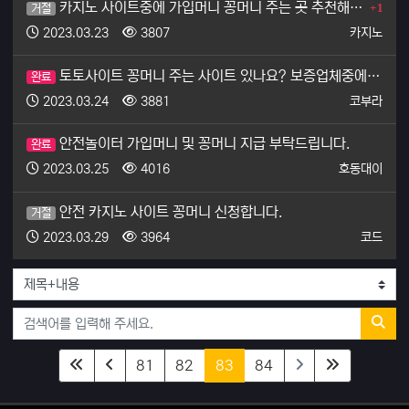
댓글
카지노 사이트중에 가입머니 꽁머니 주는 곳 추천해주세요…
1
거절
등록일
조회
등록자
2023.03.23
3807
카지노
토토사이트 꽁머니 주는 사이트 있나요? 보증업체중에도 …
완료
등록일
조회
등록자
2023.03.24
3881
코부라
안전놀이터 가입머니 및 꽁머니 지급 부탁드립니다.
완료
등록일
조회
등록자
2023.03.25
4016
호동대이
안전 카지노 사이트 꽁머니 신청합니다.
거절
등록일
조회
등록자
2023.03.29
3964
코드
검색대상
검색어
검색
(first)
(previous)
(current)
(last)
81
82
83
84