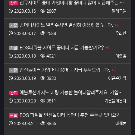
신규사이트 중에 가입머니랑 꽁머니 많이 지급해주는 곳 …
완료
등록일
조회
등록자
2023.03.16
2807
텔레그램
댓글
꽁머니사이트 알려주시면 열심히 이용하겠습니다.
1
거절
등록일
조회
등록자
2023.03.17
2588
우라칸
댓글
EOS파워볼 사이트 꽁머니 지급 가능할까요?
1
거절
등록일
조회
등록자
2023.03.18
4021
이준범
댓글
안전놀이터 가입머니 꽁머니 지급 부탁드립니다.
1
거절
등록일
조회
등록자
2023.03.19
3930
아픈손가락
에볼루션카지노 배팅 가능한 놀이터알려주세요. 가입머니랑…
완료
등록일
조회
등록자
2023.03.20
3811
기운들어온다
EOS 파워볼 안전놀이터 꽁머니 추천 주는곳 있나요?
완료
등록일
조회
등록자
2023.03.21
3855
바쉐론