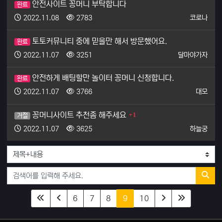
안전사이트 꽁머니 부탁합니다
완료
등록일
조회
등록자
2022.11.08
2783
코로나
토토커뮤니티 중에 믿을만 해서 방문했어요.
완료
등록일
조회
등록자
2022.11.07
3251
달마야가자
안전하게 배팅할만 놀이터 꽁머니 신청합니다.
완료
등록일
조회
등록자
2022.11.07
3766
대모
댓글
꽁머니사이트 추천좀 해주세요
1
거절
등록일
조회
등록자
2022.11.07
3625
하늘궁
검색대상
검색어
검색
(first)
(previous)
(current)
(next)
(last)
6
7
8
9
10