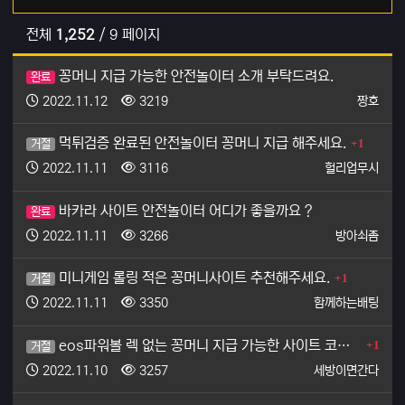
전체
1,252
/ 9 페이지
꽁머니 지급 가능한 안전놀이터 소개 부탁드려요.
완료
등록일
조회
등록자
2022.11.12
3219
짱호
댓글
먹튀검증 완료된 안전놀이터 꽁머니 지급 해주세요.
1
거절
등록일
조회
등록자
2022.11.11
3116
헐리업무시
바카라 사이트 안전놀이터 어디가 좋을까요 ?
완료
등록일
조회
등록자
2022.11.11
3266
방아쇠좀
댓글
미니게임 롤링 적은 꽁머니사이트 추천해주세요.
1
거절
등록일
조회
등록자
2022.11.11
3350
함께하는배팅
댓글
eos파워볼 렉 없는 꽁머니 지급 가능한 사이트 코드 …
1
거절
등록일
조회
등록자
2022.11.10
3257
세방이면간다