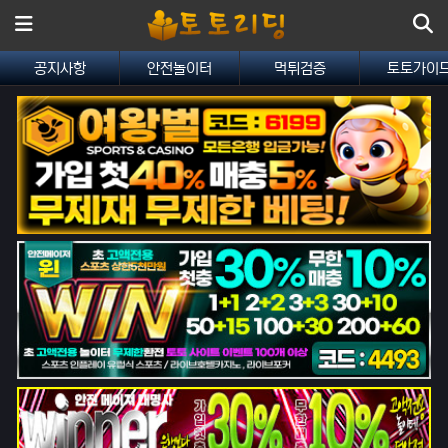
메뉴
공지사항
안전놀이터
먹튀검증
토토가이