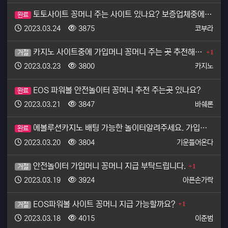
토토사이트 꽁머니 주는 사이트 있나요? 보증업체중에도 …
완료
등록일
조회
등록자
2023.03.24
3875
코부라
댓글
카지노 사이트중에 가입머니 꽁머니 주는 곳 추천해주세요…
1
거절
등록일
조회
등록자
2023.03.23
3800
카지노
EOS 파워볼 안전놀이터 꽁머니 추천 주는곳 있나요?
완료
등록일
조회
등록자
2023.03.21
3847
바쉐론
에볼루션카지노 배팅 가능한 놀이터알려주세요. 가입머니랑…
완료
등록일
조회
등록자
2023.03.20
3804
기운들어온다
댓글
안전놀이터 가입머니 꽁머니 지급 부탁드립니다.
1
거절
등록일
조회
등록자
2023.03.19
3924
아픈손가락
댓글
EOS파워볼 사이트 꽁머니 지급 가능할까요?
1
거절
등록일
조회
등록자
2023.03.18
4015
이준범