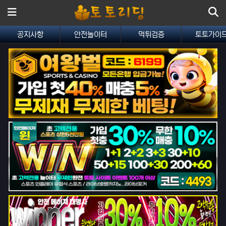
메뉴
공지사항
안전놀이터
먹튀검증
토토가이