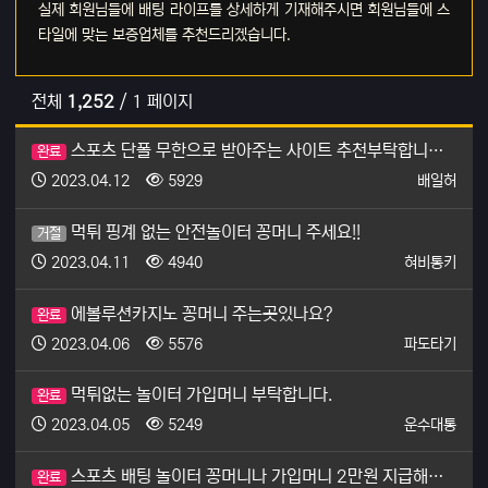
실제 회원님들에 배팅 라이프를 상세하게 기재해주시면 회원님들에 스
타일에 맞는 보증업체를 추천드리겠습니다.
전체
1,252
/ 1 페이지
스포츠 단폴 무한으로 받아주는 사이트 추천부탁합니다. …
완료
등록일
조회
등록자
2023.04.12
5929
배일허
먹튀 핑계 없는 안전놀이터 꽁머니 주세요!!
거절
등록일
조회
등록자
2023.04.11
4940
혀비통키
에볼루션카지노 꽁머니 주는곳있나요?
완료
등록일
조회
등록자
2023.04.06
5576
파도타기
먹튀없는 놀이터 가입머니 부탁합니다.
완료
등록일
조회
등록자
2023.04.05
5249
운수대통
스포츠 배팅 놀이터 꽁머니나 가입머니 2만원 지급해주는…
완료