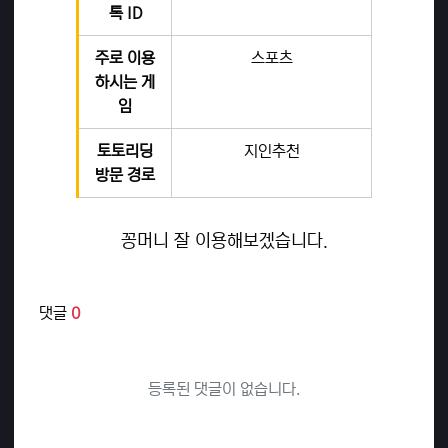
톡 ID
주로 이용
스포츠
하시는 게
임
토토리딩
지인추천
방문 경로
꽁머니 잘 이용해보겠습니다.
관련자료
댓글
0
등록된 댓글이 없습니다.