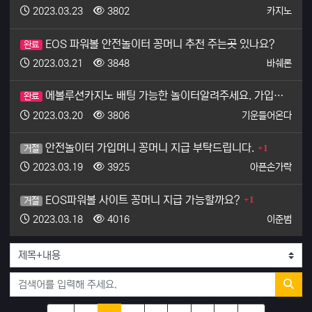
등록일
조회
등록자
2023.03.23
3802
카지노
EOS 파워볼 안전놀이터 꽁머니 추천 주는곳 있나요?
완료
등록일
조회
등록자
2023.03.21
3848
바쉐론
에볼루션카지노 배팅 가능한 놀이터알려주세요. 가입머니랑…
완료
등록일
조회
등록자
2023.03.20
3806
기운들어온다
댓글
안전놀이터 가입머니 꽁머니 지급 부탁드립니다.
1
거절
등록일
조회
등록자
2023.03.19
3925
아픈손가락
댓글
EOS파워볼 사이트 꽁머니 지급 가능할까요?
1
거절
등록일
조회
등록자
2023.03.18
4016
이준범
검색대상
검색어
검색