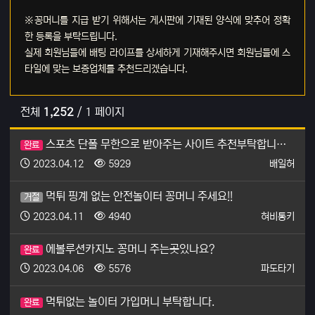
※꽁머니를 지급 받기 위해서는 게시판에 기재된 양식에 맞추어 정확
한 등록을 부탁드립니다.
실제 회원님들에 배팅 라이프를 상세하게 기재해주시면 회원님들에 스
타일에 맞는 보증업체를 추천드리겠습니다.
전체
1,252
/ 1 페이지
스포츠 단폴 무한으로 받아주는 사이트 추천부탁합니다. …
완료
등록일
조회
등록자
2023.04.12
5929
배일허
먹튀 핑계 없는 안전놀이터 꽁머니 주세요!!
거절
등록일
조회
등록자
2023.04.11
4940
혀비통키
에볼루션카지노 꽁머니 주는곳있나요?
완료
등록일
조회
등록자
2023.04.06
5576
파도타기
먹튀없는 놀이터 가입머니 부탁합니다.
완료