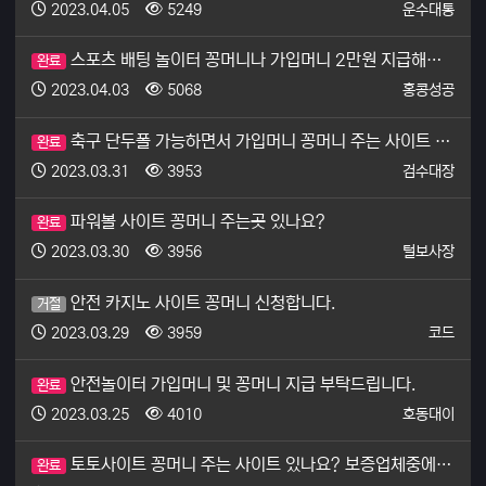
등록일
조회
등록자
2023.04.05
5249
운수대통
스포츠 배팅 놀이터 꽁머니나 가입머니 2만원 지급해주는…
완료
등록일
조회
등록자
2023.04.03
5068
홍콩성공
축구 단두폴 가능하면서 가입머니 꽁머니 주는 사이트 알…
완료
등록일
조회
등록자
2023.03.31
3953
검수대장
파워볼 사이트 꽁머니 주는곳 있나요?
완료
등록일
조회
등록자
2023.03.30
3956
털보사장
안전 카지노 사이트 꽁머니 신청합니다.
거절
등록일
조회
등록자
2023.03.29
3959
코드
안전놀이터 가입머니 및 꽁머니 지급 부탁드립니다.
완료
등록일
조회
등록자
2023.03.25
4010
호동대이
토토사이트 꽁머니 주는 사이트 있나요? 보증업체중에도 …
완료