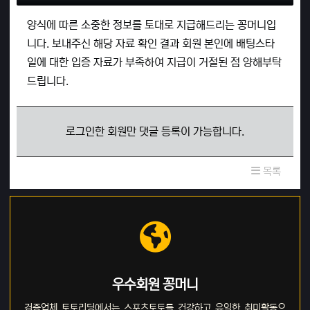
양식에 따른 소중한 정보를 토대로 지급해드리는 꽁머니입
니다. 보내주신 해당 자료 확인 결과 회원 본인에 배팅스타
일에 대한 입증 자료가 부족하여 지급이 거절된 점 양해부탁
드립니다.
로그인한 회원만 댓글 등록이 가능합니다.
목록
우수회원 꽁머니
검증업체 토토리딩에서는 스포츠토토를 건강하고 유익한 취미활동으