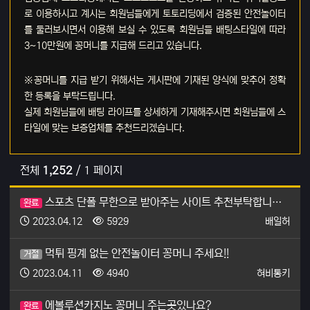
로 이용하시고 계시는 회원님들에게 토토리딩에서 검증된 안전놀이터
를 둘러보시면서 이용해 보실 수 있도록 회원님들 배팅스타일에 따라
3~10만원에 꽁머니를 지급해 드리고 있습니다.
※꽁머니를 지급 받기 위해서는 게시판에 기재된 양식에 맞추어 정확
한 등록을 부탁드립니다.
실제 회원님들에 배팅 라이프를 상세하게 기재해주시면 회원님들에 스
타일에 맞는 보증업체를 추천드리겠습니다.
전체
1,252
/ 1 페이지
스포츠 단폴 무한으로 받아주는 사이트 추천부탁합니다. …
완료
등록일
조회
등록자
2023.04.12
5929
배일허
먹튀 핑계 없는 안전놀이터 꽁머니 주세요!!
거절
등록일
조회
등록자
2023.04.11
4940
혀비통키
에볼루션카지노 꽁머니 주는곳있나요?
완료