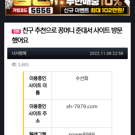
위로금 지급여부
친구 추천으로 꽁머니 준대서 사이트 방문
완료
했어요
작성자 정보
작성
작성일
너사랑해
2022.11.06 22:58
컨텐츠 정보
조회
3,665
본문
이용중인
수선화
사이트 이
름
이용중인
sh-7979.com
사이트 주
소
텔레그램
power8989