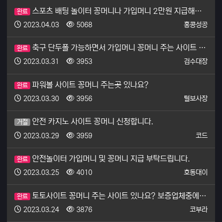
스포츠 배팅 놀이터 꽁머니나 가입머니 2만원 지급해주는…
완료
등록일
조회
등록자
2023.04.03
5068
홍콩성공
축구 단두폴 가능하면서 가입머니 꽁머니 주는 사이트 알…
완료
등록일
조회
등록자
2023.03.31
3953
검수대장
파워볼 사이트 꽁머니 주는곳 있나요?
완료
등록일
조회
등록자
2023.03.30
3956
털보사장
안전 카지노 사이트 꽁머니 신청합니다.
거절
등록일
조회
등록자
2023.03.29
3959
코드
안전놀이터 가입머니 및 꽁머니 지급 부탁드립니다.
완료
등록일
조회
등록자
2023.03.25
4010
호동대이
토토사이트 꽁머니 주는 사이트 있나요? 보증업체중에도 …
완료
등록일
조회
등록자
2023.03.24
3876
코부라