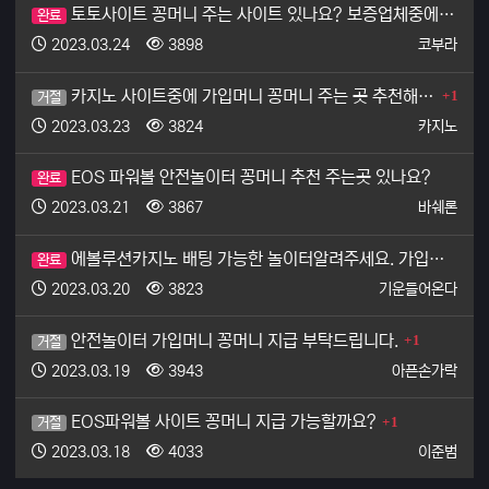
토토사이트 꽁머니 주는 사이트 있나요? 보증업체중에도 …
완료
등록일
조회
등록자
2023.03.24
3898
코부라
댓글
카지노 사이트중에 가입머니 꽁머니 주는 곳 추천해주세요…
1
거절
등록일
조회
등록자
2023.03.23
3824
카지노
EOS 파워볼 안전놀이터 꽁머니 추천 주는곳 있나요?
완료
등록일
조회
등록자
2023.03.21
3867
바쉐론
에볼루션카지노 배팅 가능한 놀이터알려주세요. 가입머니랑…
완료
등록일
조회
등록자
2023.03.20
3823
기운들어온다
댓글
안전놀이터 가입머니 꽁머니 지급 부탁드립니다.
1
거절
등록일
조회
등록자
2023.03.19
3943
아픈손가락
댓글
EOS파워볼 사이트 꽁머니 지급 가능할까요?
1
거절
등록일
조회
등록자
2023.03.18
4033
이준범