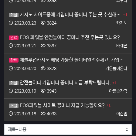
등록일
조회
등록자
2023.03.24
3898
코부라
댓글
카지노 사이트중에 가입머니 꽁머니 주는 곳 추천해주세요…
1
거절
등록일
조회
등록자
2023.03.23
3824
카지노
EOS 파워볼 안전놀이터 꽁머니 추천 주는곳 있나요?
완료
등록일
조회
등록자
2023.03.21
3867
바쉐론
에볼루션카지노 배팅 가능한 놀이터알려주세요. 가입머니랑…
완료
등록일
조회
등록자
2023.03.20
3823
기운들어온다
댓글
안전놀이터 가입머니 꽁머니 지급 부탁드립니다.
1
거절
등록일
조회
등록자
2023.03.19
3943
아픈손가락
댓글
EOS파워볼 사이트 꽁머니 지급 가능할까요?
1
거절
등록일
조회
등록자
2023.03.18
4033
이준범
검색대상