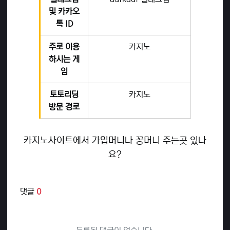
및 카카오
톡 ID
주로 이용
카지노
하시는 게
임
토토리딩
카지노
방문 경로
카지노사이트에서 가입머니나 꽁머니 주는곳 있나
요?
관련자료
댓글
0