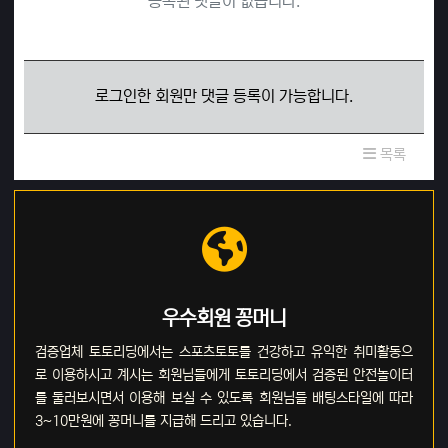
등록된 댓글이 없습니다.
로그인한 회원만 댓글 등록이 가능합니다.
목록
우수회원 꽁머니
검증업체 토토리딩에서는 스포츠토토를 건강하고 유익한 취미활동으
로 이용하시고 계시는 회원님들에게 토토리딩에서 검증된 안전놀이터
를 둘러보시면서 이용해 보실 수 있도록 회원님들 배팅스타일에 따라
3~10만원에 꽁머니를 지급해 드리고 있습니다.