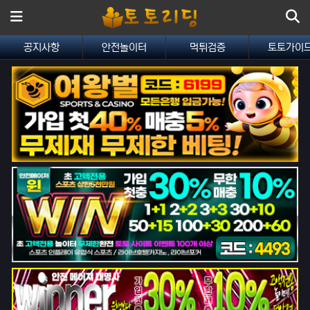
메뉴
공지사항
안전놀이터
먹튀검증
토토가이