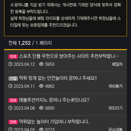
※꽁머니를 지급 받기 위해서는 게시판에 기재된 양식에 맞추어 정확
한 등록을 부탁드립니다.
실제 회원님들에 배팅 라이프를 상세하게 기재해주시면 회원님들에 스
타일에 맞는 보증업체를 추천드리겠습니다.
전체
1,252
/ 1 페이지
스포츠 단폴 무한으로 받아주는 사이트 추천부탁합니다. …
완료
등록일
조회
등록자
2023.04.12
5953
배일허
먹튀 핑계 없는 안전놀이터 꽁머니 주세요!!
거절
등록일
조회
등록자
2023.04.11
4962
혀비통키
에볼루션카지노 꽁머니 주는곳있나요?
완료
등록일
조회
등록자
2023.04.06
5600
파도타기
먹튀없는 놀이터 가입머니 부탁합니다.
완료
등록일
조회
등록자
2023.04.05
5273
운수대통