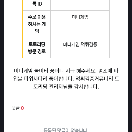
톡 ID
주로 이용
미니게임
하시는 게
임
토토리딩
미니게임 먹튀검증
방문 경로
미니게임 놀이터 꽁머니 지급 해주세요. 평소에 파
워볼 파워사다리 좋아합니다. 먹튀검증커뮤니티 토
토리딩 관리자님들 감사합니다.
관련자료
댓글
0
등록된 댓글이 없습니다.