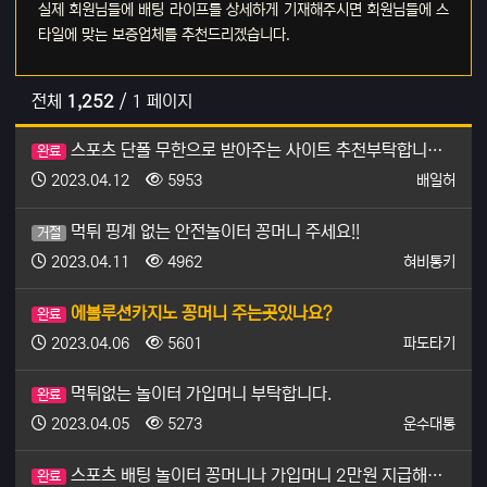
실제 회원님들에 배팅 라이프를 상세하게 기재해주시면 회원님들에 스
타일에 맞는 보증업체를 추천드리겠습니다.
전체
1,252
/ 1 페이지
스포츠 단폴 무한으로 받아주는 사이트 추천부탁합니다. …
완료
등록일
조회
등록자
2023.04.12
5953
배일허
먹튀 핑계 없는 안전놀이터 꽁머니 주세요!!
거절
등록일
조회
등록자
2023.04.11
4962
혀비통키
에볼루션카지노 꽁머니 주는곳있나요?
완료
등록일
조회
등록자
2023.04.06
5601
파도타기
먹튀없는 놀이터 가입머니 부탁합니다.
완료
등록일
조회
등록자
2023.04.05
5273
운수대통
스포츠 배팅 놀이터 꽁머니나 가입머니 2만원 지급해주는…
완료