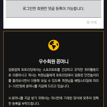
로그인한 회원만 댓글 등록이 가능합니다.
목록
우수회원 꽁머니
검증업체 토토리딩에서는 스포츠토토를 건강하고 유익한 취미활동으
로 이용하시고 계시는 회원님들에게 토토리딩에서 검증된 안전놀이터
를 둘러보시면서 이용해 보실 수 있도록 회원님들 배팅스타일에 따라
3~10만원에 꽁머니를 지급해 드리고 있습니다.
※꽁머니를 지급 받기 위해서는 게시판에 기재된 양식에 맞추어 정확
한 등록을 부탁드립니다.