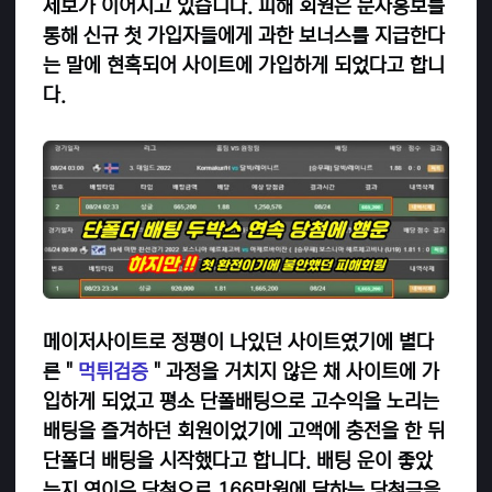
제보가 이어지고 있습니다. 피해 회원은 문자홍보를
통해 신규 첫 가입자들에게 과한 보너스를 지급한다
는 말에 현혹되어 사이트에 가입하게 되었다고 합니
다.
메이저사이트로 정평이 나있던 사이트였기에 별다
른 "
먹튀검증
" 과정을 거치지 않은 채 사이트에 가
입하게 되었고 평소 단폴배팅으로 고수익을 노리는
배팅을 즐겨하던 회원이었기에 고액에 충전을 한 뒤
단폴더 배팅을 시작했다고 합니다. 배팅 운이 좋았
는지 연이은 당첨으로 166만원에 달하는 당첨금을