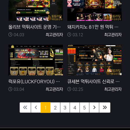
올리브 먹튀사이트 운영 기간 단 7일 먹튀는 예견되어 …
돼지카지노 81만 원 먹튀 발생, 먹튀는 예견되어 있던…
등록일
등록자
등록일
등록자
04.03
최고관리자
03.12
최고관리자
럭포유(LUCKFORYOU) 먹튀사이트 [224만원 먹…
큐세븐 먹튀사이트 신뢰로 보답한다더니 당첨금 300만 …
등록일
등록자
등록일
등록자
03.04
최고관리자
02.25
최고관리자
(current)
(next)
(last)
1
2
3
4
5