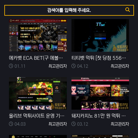
검색어
검색
에카벳 ECA BET(구 에볼루션카지노) 먹튀사이트 확…
티티벳 먹튀 [첫 당첨 556만 원 환전 무산] 손해 …
등록일
등록자
등록일
등록자
01.11
최고관리자
04.12
최고관리자
올리브 먹튀사이트 운영 기간 단 7일 먹튀는 예견되어 …
돼지카지노 81만 원 먹튀 발생, 먹튀는 예견되어 있던…
등록일
등록자
등록일
등록자
04.03
최고관리자
03.12
최고관리자