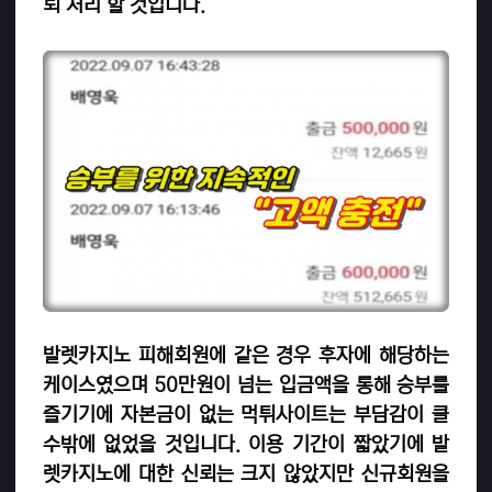
퇴 처리 할 것입니다.
발렛카지노 피해회원에 같은 경우 후자에 해당하는
케이스였으며 50만원이 넘는 입금액을 통해 승부를
즐기기에 자본금이 없는 먹튀사이트는 부담감이 클
수밖에 없었을 것입니다. 이용 기간이 짧았기에 발
렛카지노에 대한 신뢰는 크지 않았지만 신규회원을