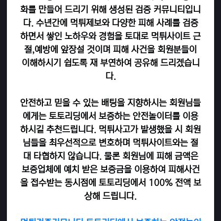
화를 만들어 드리기 위해 생성된 검증 커뮤니티입니
다. 수년간에 먹튀제보와 다양한 피해 사례를 검증
하면서 쌓인 노하우와 경험을 토대로 먹튀사이트 근
절,예방에 앞장설 것이며 피해 사건을 회원분들이
이해하시기 쉽도록 재 부연하여 공유해 드리겠습니
다.
안전하고 믿을 수 있는 배팅을 지향하시는 회원님들
에게는 토토리딩에서 보증하는 안전놀이터를 이용
하시길 추천드립니다. 먹튀사고가 발생했을 시 회원
님들을 최우선적으로 변호하며 먹튀사이트와는 절
대 타협하지 않습니다. 물론 회원님에 피해 금액은
보증업체에 예치 받은 보증금을 이용하여 피해사건
을 접수받는 동시점에 토토리딩에서 100% 전액 보
상해 드립니다.