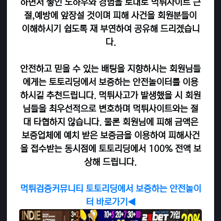
하면서 쌓인 노하우와 경험을 토대로 먹튀사이트 근
절,예방에 앞장설 것이며 피해 사건을 회원분들이
이해하시기 쉽도록 재 부연하여 공유해 드리겠습니
다.
안전하고 믿을 수 있는 배팅을 지향하시는 회원님들
에게는 토토리딩에서 보증하는 안전놀이터를 이용
하시길 추천드립니다. 먹튀사고가 발생했을 시 회원
님들을 최우선적으로 변호하며 먹튀사이트와는 절
대 타협하지 않습니다. 물론 회원님에 피해 금액은
보증업체에 예치 받은 보증금을 이용하여 피해사건
을 접수받는 동시점에 토토리딩에서 100% 전액 보
상해 드립니다.
먹튀검증커뮤니티 토토리딩에서 보증하는 안전놀이
터 바로가기◀