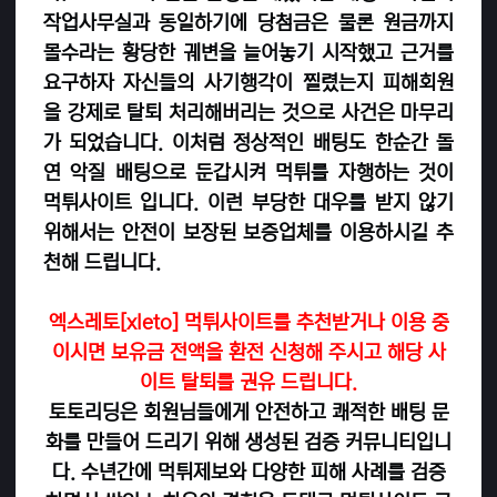
작업사무실과 동일하기에 당첨금은 물론 원금까지
몰수라는 황당한 궤변을 늘어놓기 시작했고 근거를
요구하자 자신들의 사기행각이 찔렸는지 피해회원
을 강제로 탈퇴 처리해버리는 것으로 사건은 마무리
가 되었습니다. 이처럼 정상적인 배팅도 한순간 돌
연 악질 배팅으로 둔갑시켜 먹튀를 자행하는 것이
먹튀사이트 입니다. 이런 부당한 대우를 받지 않기
위해서는 안전이 보장된 보증업체를 이용하시길 추
천해 드립니다.
엑스레토[xleto] 먹튀사이트를 추천받거나 이용 중
이시면 보유금 전액을 환전 신청해 주시고 해당 사
이트 탈퇴를 권유 드립니다.
토토리딩은 회원님들에게 안전하고 쾌적한 배팅 문
화를 만들어 드리기 위해 생성된 검증 커뮤니티입니
다. 수년간에 먹튀제보와 다양한 피해 사례를 검증