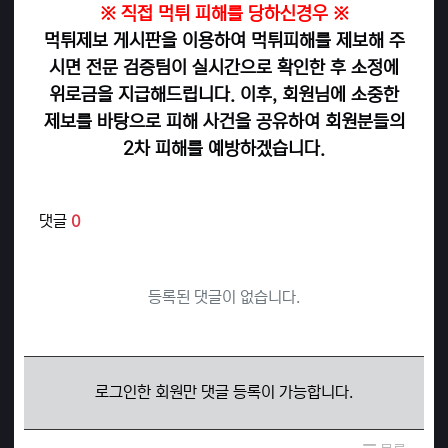
※ 직접 먹튀 피해를 당하신경우 ※
먹튀제보 게시판을 이용하여 먹튀피해를 제보해 주
시면 전문 검증팀이 실시간으로 확인한 후 소정에
위로금을 지급해드립니다. 이후, 회원님에 소중한
제보를 바탕으로 피해 사건을 공유하여 회원분들의
2차 피해를 예방하겠습니다.
관련자료
댓글
0
등록된 댓글이 없습니다.
로그인한 회원만 댓글 등록이 가능합니다.