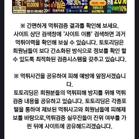
※ 간편하게 먹튀검증 결과를 확인해 보세요.
사이트 상단 검색창에 ‘사이트 이름’ 검색하면 과거
먹튀이력을 확인해 보실 수 있습니다. 토토리딩은
회원님들이 보다 간소화된 방식으로 정보를 확인 할
수 있도록 최적화된 검증시스템을 갖추고 있습니다.
※ 먹튀사건을 공유하여 피해 예방에 앞장서겠습니
다.
토토리딩은 회원분들의 먹튀피해 방지를 위해 먹튀
검증 내용을 공유하고 있습니다. 토토리딩은 각종포
털을 통하여 제보된 먹튀사고와 회원님들에 피해제
보를 바탕으로,먹튀검증 실무진들이 진위 여부를 가
린 뒤에 사이트에 공유해드리겠습니다.