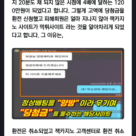
지 20분도 채 되지 않은 시점에 4배에 달하는 120
0만원이 되었다고 합니다. 그렇게 고액에 당첨금을
환전 신청했고 피해회원은 얼마 지나지 않아 잭카지
노 사이트가 먹튀사이트 라는 것을 알아차리게 되었
다고 합니다. 그 이유는,
환전은 취소되었고 잭카지노 고객센터로 환전 취소