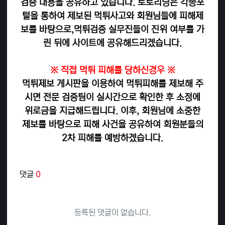
검증 내용을 공유하고 있습니다. 토토리딩은 각종포
털을 통하여 제보된 먹튀사고와 회원님들에 피해제
보를 바탕으로,먹튀검증 실무진들이 진위 여부를 가
린 뒤에 사이트에 공유해드리겠습니다.
※ 직접 먹튀 피해를 당하신경우 ※
먹튀제보 게시판을 이용하여 먹튀피해를 제보해 주
시면 전문 검증팀이 실시간으로 확인한 후 소정에
위로금을 지급해드립니다. 이후, 회원님에 소중한
제보를 바탕으로 피해 사건을 공유하여 회원분들의
2차 피해를 예방하겠습니다.
관련자료
댓글
0
등록된 댓글이 없습니다.