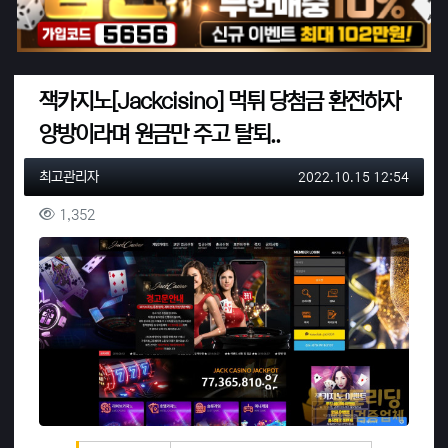
잭카지노[Jackcisino] 먹튀 당첨금 환전하자
양방이라며 원금만 주고 탈퇴..
작성자 정보
작성
작성일
최고관리자
2022.10.15 12:54
컨텐츠 정보
조회
1,352
본문