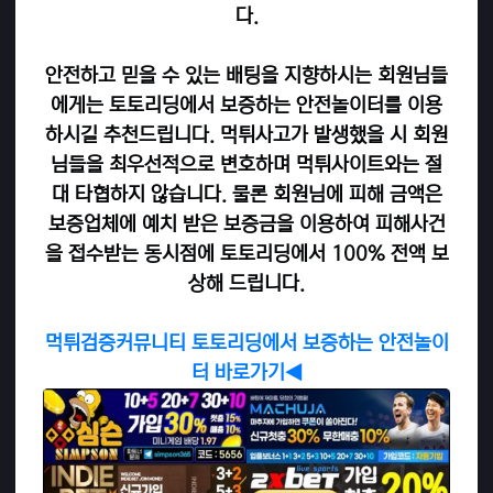
다.
안전하고 믿을 수 있는 배팅을 지향하시는 회원님들
에게는 토토리딩에서 보증하는 안전놀이터를 이용
하시길 추천드립니다. 먹튀사고가 발생했을 시 회원
님들을 최우선적으로 변호하며 먹튀사이트와는 절
대 타협하지 않습니다. 물론 회원님에 피해 금액은
보증업체에 예치 받은 보증금을 이용하여 피해사건
을 접수받는 동시점에 토토리딩에서 100% 전액 보
상해 드립니다.
먹튀검증커뮤니티 토토리딩에서 보증하는 안전놀이
터 바로가기◀