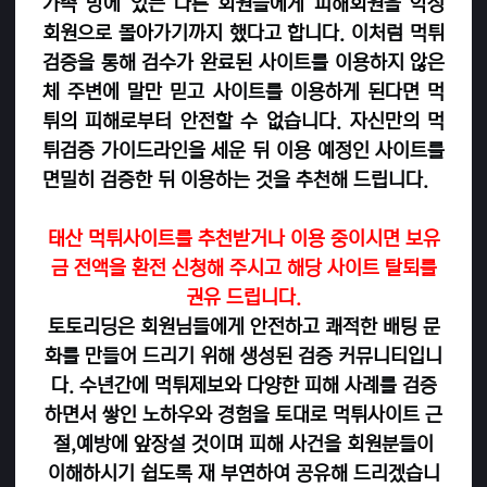
가족 방에 있는 다른 회원들에게 피해회원을 악성
회원으로 몰아가기까지 했다고 합니다. 이처럼 먹튀
검증을 통해 검수가 완료된 사이트를 이용하지 않은
체 주변에 말만 믿고 사이트를 이용하게 된다면 먹
튀의 피해로부터 안전할 수 없습니다. 자신만의 먹
튀검증 가이드라인을 세운 뒤 이용 예정인 사이트를
면밀히 검증한 뒤 이용하는 것을 추천해 드립니다.
태산 먹튀사이트를 추천받거나 이용 중이시면 보유
금 전액을 환전 신청해 주시고 해당 사이트 탈퇴를
권유 드립니다.
토토리딩은 회원님들에게 안전하고 쾌적한 배팅 문
화를 만들어 드리기 위해 생성된 검증 커뮤니티입니
다. 수년간에 먹튀제보와 다양한 피해 사례를 검증
하면서 쌓인 노하우와 경험을 토대로 먹튀사이트 근
절,예방에 앞장설 것이며 피해 사건을 회원분들이
이해하시기 쉽도록 재 부연하여 공유해 드리겠습니