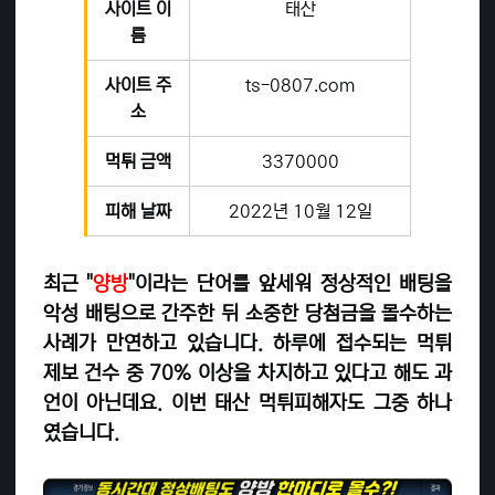
사이트 이
태산
름
사이트 주
ts-0807.com
소
먹튀 금액
3370000
피해 날짜
2022년 10월 12일
최근 "
양방
"이라는 단어를 앞세워 정상적인 배팅을
악성 배팅으로 간주한 뒤 소중한 당첨금을 몰수하는
사례가 만연하고 있습니다. 하루에 접수되는 먹튀
제보 건수 중 70% 이상을 차지하고 있다고 해도 과
언이 아닌데요. 이번 태산 먹튀피해자도 그중 하나
였습니다.