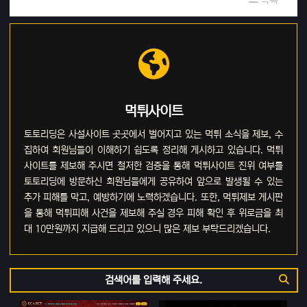
먹튀사이트
토토리딩은 사설사이트 곳곳에서 벌어지고 있는 먹튀 소식을 제보, 수
집하여 회원님들이 이해하기 쉽도록 정리해 게시하고 있습니다. 먹튀
사이트를 제보해 주시면 철저한 검증을 통해 먹튀사이트 진위 여부를
토토리딩에 방문하신 회원님들에게 공유하여 앞으로 발생될 수 있는
추가 피해를 막고, 예방하기에 노력하겠습니다. 또한, 먹튀제보 게시판
을 통해 먹튀피해 사건을 제보해 주실 경우 피해 확인 후 위로금을 최
대 10만원까지 지급해 드리고 있으니 많은 제보 부탁드리겠습니다.
검색어
검색