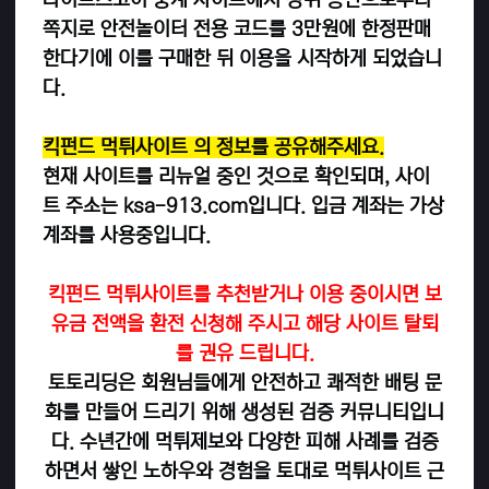
쪽지로 안전놀이터 전용 코드를 3만원에 한정판매
한다기에 이를 구매한 뒤 이용을 시작하게 되었습니
다.
킥펀드 먹튀사이트 의 정보를 공유해주세요.
현재 사이트를 리뉴얼 중인 것으로 확인되며, 사이
트 주소는 ksa-913.com입니다. 입금 계좌는 가상
계좌를 사용중입니다.
킥펀드 먹튀사이트를 추천받거나 이용 중이시면 보
유금 전액을 환전 신청해 주시고 해당 사이트 탈퇴
를 권유 드립니다.
토토리딩은 회원님들에게 안전하고 쾌적한 배팅 문
화를 만들어 드리기 위해 생성된 검증 커뮤니티입니
다. 수년간에 먹튀제보와 다양한 피해 사례를 검증
하면서 쌓인 노하우와 경험을 토대로 먹튀사이트 근