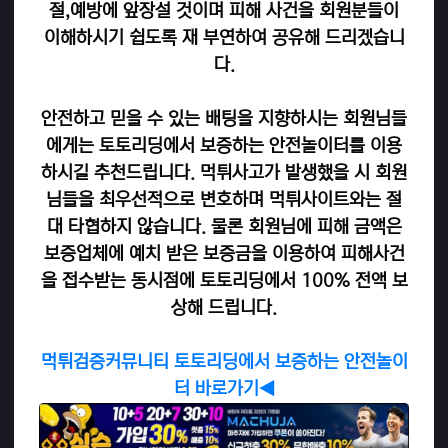
절,예방에 앞장설 것이며 피해 사건을 회원분들이
이해하시기 쉽도록 재 부연하여 공유해 드리겠습니
다.
안전하고 믿을 수 있는 배팅을 지향하시는 회원님들
에게는 토토리딩에서 보증하는 안전놀이터를 이용
하시길 추천드립니다. 먹튀사고가 발생했을 시 회원
님들을 최우선적으로 변호하며 먹튀사이트와는 절
대 타협하지 않습니다. 물론 회원님에 피해 금액은
보증업체에 예치 받은 보증금을 이용하여 피해사건
을 접수받는 동시점에 토토리딩에서 100% 전액 보
상해 드립니다.
먹튀검증커뮤니티 토토리딩에서 보증하는 안전놀이
터 바로가기◀