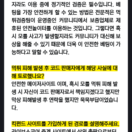
지라도 이용 중에 정기적인 검증은 필수입니다. 베
팅을 가장 안전하게 할 수 있는 방법은 전문적은 먹
튀검증팀이 운영중인 커뮤니티에서 보증업체로 제
휴된 안전놀이터를 이용하는 것입니다. 그렇다면 혹
시 모를 사고가 발생할지라도 커뮤니티가 대신해 보
상을 해줄 수 있기 때문에 더욱 이 안전한 베팅이 가
능하다고 말할 수 있습니다.
먹튀 피해 발생 후 코드 판매자에게 해당 사실에 대
해 토로했나요?
안전한 메이저사이트 이며, 혹시 모를 먹튀 피해 발
생 시 자신이 코드 판매자로서 책임지겠다고 했지만
막상 피해발생 후 연락을 했지만 묵묵부답이었습니
다.
킥펀드 사이트를 가입하게 된 경로를 설명해주세요.
라이브스코어 중계 사이트에서 상위 총판으로부터