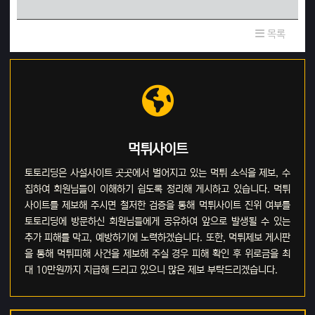
목록
먹튀사이트
토토리딩은 사설사이트 곳곳에서 벌어지고 있는 먹튀 소식을 제보, 수
집하여 회원님들이 이해하기 쉽도록 정리해 게시하고 있습니다. 먹튀
사이트를 제보해 주시면 철저한 검증을 통해 먹튀사이트 진위 여부를
토토리딩에 방문하신 회원님들에게 공유하여 앞으로 발생될 수 있는
추가 피해를 막고, 예방하기에 노력하겠습니다. 또한, 먹튀제보 게시판
을 통해 먹튀피해 사건을 제보해 주실 경우 피해 확인 후 위로금을 최
대 10만원까지 지급해 드리고 있으니 많은 제보 부탁드리겠습니다.