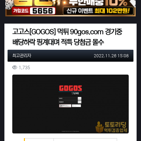
고고스[GOGOS] 먹튀 90gos.com 경기중
배당하락 핑계대며 적특 당첨금 몰수
작성자 정보
작성
작성일
최고관리자
2022.11.26 15:08
컨텐츠 정보
조회
1,735
본문