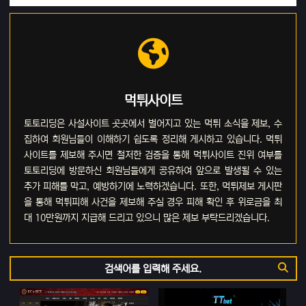
먹튀사이트
토토리딩은 사설사이트 곳곳에서 벌어지고 있는 먹튀 소식을 제보, 수
집하여 회원님들이 이해하기 쉽도록 정리해 게시하고 있습니다. 먹튀
사이트를 제보해 주시면 철저한 검증을 통해 먹튀사이트 진위 여부를
토토리딩에 방문하신 회원님들에게 공유하여 앞으로 발생될 수 있는
추가 피해를 막고, 예방하기에 노력하겠습니다. 또한, 먹튀제보 게시판
을 통해 먹튀피해 사건을 제보해 주실 경우 피해 확인 후 위로금을 최
대 10만원까지 지급해 드리고 있으니 많은 제보 부탁드리겠습니다.
검색어
검색