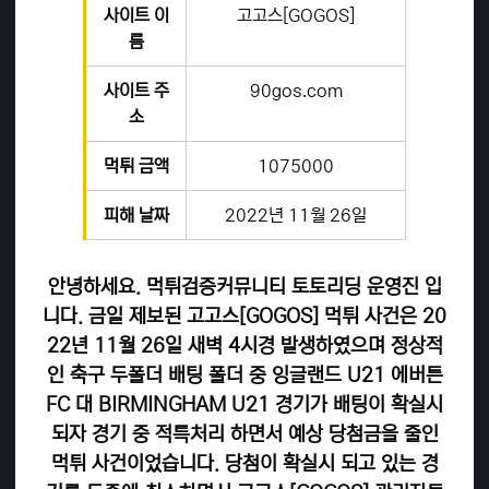
사이트 이
고고스[GOGOS]
름
사이트 주
90gos.com
소
먹튀 금액
1075000
피해 날짜
2022년 11월 26일
안녕하세요. 먹튀검증커뮤니티 토토리딩 운영진 입
니다. 금일 제보된 고고스[GOGOS] 먹튀 사건은 20
22년 11월 26일 새벽 4시경 발생하였으며 정상적
인 축구 두폴더 배팅 폴더 중 잉글랜드 U21 에버튼
FC 대 BIRMINGHAM U21 경기가 배팅이 확실시
되자 경기 중 적특처리 하면서 예상 당첨금을 줄인
먹튀 사건이었습니다. 당첨이 확실시 되고 있는 경