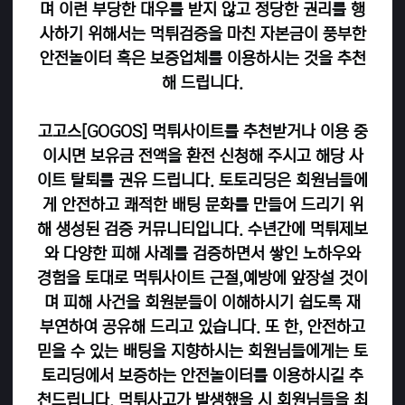
며 이런 부당한 대우를 받지 않고 정당한 권리를 행
사하기 위해서는 먹튀검증을 마친 자본금이 풍부한
안전놀이터 혹은 보증업체를 이용하시는 것을 추천
해 드립니다.
고고스[GOGOS] 먹튀사이트를 추천받거나 이용 중
이시면 보유금 전액을 환전 신청해 주시고 해당 사
이트 탈퇴를 권유 드립니다. 토토리딩은 회원님들에
게 안전하고 쾌적한 배팅 문화를 만들어 드리기 위
해 생성된 검증 커뮤니티입니다. 수년간에 먹튀제보
와 다양한 피해 사례를 검증하면서 쌓인 노하우와
경험을 토대로 먹튀사이트 근절,예방에 앞장설 것이
며 피해 사건을 회원분들이 이해하시기 쉽도록 재
부연하여 공유해 드리고 있습니다. 또 한, 안전하고
믿을 수 있는 배팅을 지향하시는 회원님들에게는 토
토리딩에서 보증하는 안전놀이터를 이용하시길 추
천드립니다. 먹튀사고가 발생했을 시 회원님들을 최