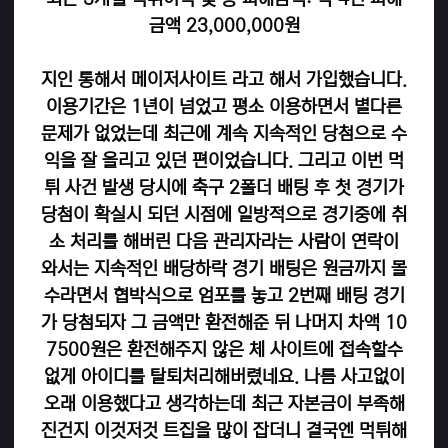
금액 23,000,000원
지인 통해서 메이저사이트 라고 해서 가입했습니다.
이용기간은 1년이 넘었고 평소 이용하면서 별다른
문제가 없었는데 최근에 계속 지속적인 당첨으로 수
익을 잘 올리고 있던 편이었습니다. 그리고 이번 먹
튀 사건 발생 당시에 축구 2폴더 배팅 후 첫 경기가
당첨이 확실시 되던 시점에 일방적으로 경기중에 취
소 처리를 해버린 다음 관리자라는 사람이 연락이
와서는 지속적인 배당하락 경기 배팅은 원금까지 몰
수라면서 협박식으로 엄포를 놓고 2번째 배팅 경기
가 당첨되자 그 금액만 환전해준 뒤 나머지 차액 10
7500원은 환전해주지 않은 체 사이트에 접속할수
없게 아이디를 탈퇴처리해버렸네요. 나름 사고없이
오래 이용했다고 생각하는데 최근 자본금이 부족해
진건지 이것저것 트집을 많이 잡더니 결국엔 먹튀해