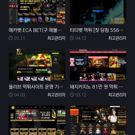
에카벳 ECA BET(구 에볼루션카지노) 먹튀사이트 확…
티티벳 먹튀 [첫 당첨 556만 원 환전 무산] 손해 …
등록일
등록자
등록일
등록자
01.11
최고관리자
04.12
최고관리자
올리브 먹튀사이트 운영 기간 단 7일 먹튀는 예견되어 …
돼지카지노 81만 원 먹튀 발생, 먹튀는 예견되어 있던…
등록일
등록자
등록일
등록자
04.03
최고관리자
03.12
최고관리자