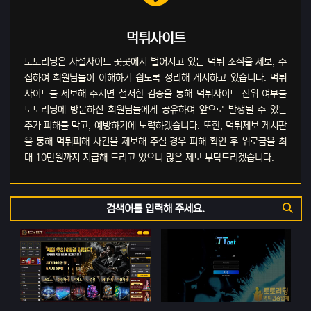
먹튀사이트
토토리딩은 사설사이트 곳곳에서 벌어지고 있는 먹튀 소식을 제보, 수
집하여 회원님들이 이해하기 쉽도록 정리해 게시하고 있습니다. 먹튀
사이트를 제보해 주시면 철저한 검증을 통해 먹튀사이트 진위 여부를
토토리딩에 방문하신 회원님들에게 공유하여 앞으로 발생될 수 있는
추가 피해를 막고, 예방하기에 노력하겠습니다. 또한, 먹튀제보 게시판
을 통해 먹튀피해 사건을 제보해 주실 경우 피해 확인 후 위로금을 최
대 10만원까지 지급해 드리고 있으니 많은 제보 부탁드리겠습니다.
검색어
검색