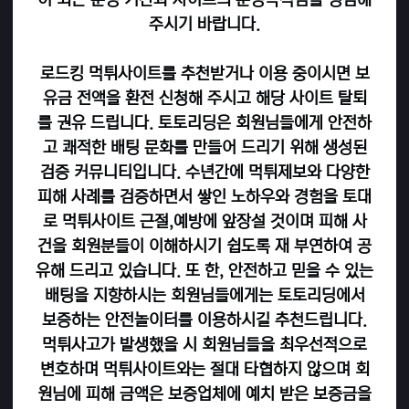
주시기 바랍니다.
로드킹 먹튀사이트를 추천받거나 이용 중이시면 보
유금 전액을 환전 신청해 주시고 해당 사이트 탈퇴
를 권유 드립니다. 토토리딩은 회원님들에게 안전하
고 쾌적한 배팅 문화를 만들어 드리기 위해 생성된
검증 커뮤니티입니다. 수년간에 먹튀제보와 다양한
피해 사례를 검증하면서 쌓인 노하우와 경험을 토대
로 먹튀사이트 근절,예방에 앞장설 것이며 피해 사
건을 회원분들이 이해하시기 쉽도록 재 부연하여 공
유해 드리고 있습니다. 또 한, 안전하고 믿을 수 있는
배팅을 지향하시는 회원님들에게는 토토리딩에서
보증하는 안전놀이터를 이용하시길 추천드립니다.
먹튀사고가 발생했을 시 회원님들을 최우선적으로
변호하며 먹튀사이트와는 절대 타협하지 않으며 회
원님에 피해 금액은 보증업체에 예치 받은 보증금을