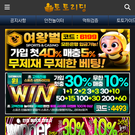
메뉴
공지사항
안전놀이터
먹튀검증
토토가이