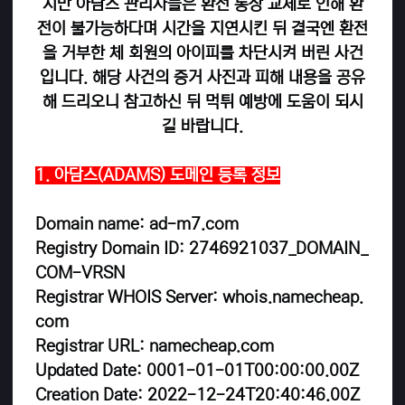
지만 아담스 관리자들은 환전 통장 교체로 인해 환
전이 불가능하다며 시간을 지연시킨 뒤 결국엔 환전
을 거부한 체 회원의 아이피를 차단시켜 버린 사건
입니다. 해당 사건의 증거 사진과 피해 내용을 공유
해 드리오니 참고하신 뒤 먹튀 예방에 도움이 되시
길 바랍니다.
1. 아담스(ADAMS) 도메인 등록 정보
Domain name: ad-m7.com
Registry Domain ID: 2746921037_DOMAIN_
COM-VRSN
Registrar WHOIS Server: whois.namecheap.
com
Registrar URL: namecheap.com
Updated Date: 0001-01-01T00:00:00.00Z
Creation Date: 2022-12-24T20:40:46.00Z