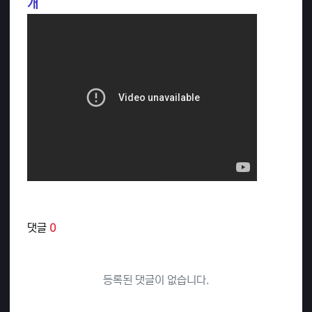
개
관련자료
댓글
0
등록된 댓글이 없습니다.