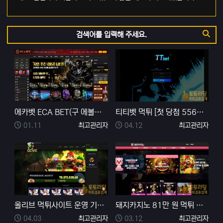
검색어
검색
에카벳 ECA BET(구 에볼루션카지노) 먹튀사이트 확…
티티벳 먹튀 [첫 당첨 556만 원 환전 무산] 손해 …
등록일
등록자
등록일
등록자
01.11
최고관리자
04.12
최고관리자
올리브 먹튀사이트 운영 기간 단 7일 먹튀는 예견되어 …
돼지카지노 81만 원 먹튀 발생, 먹튀는 예견되어 있던…
등록일
등록자
등록일
등록자
04.03
최고관리자
03.12
최고관리자