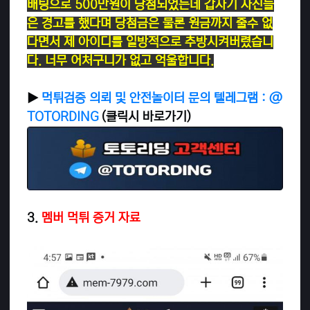
배팅으로 500만원이 당첨되었는데 갑자기 자신들
은 경고를 했다며 당첨금은 물론 원금까지 줄수 없
다면서 제 아이디를 일방적으로 추방시켜버렸습니
다. 너무 어처구니가 없고 억울합니다.
▶
먹튀검증 의뢰 및 안전놀이터 문의 텔레그램 : @
TOTORDING
(클릭시 바로가기)
3.
멤버 먹튀 증거 자료