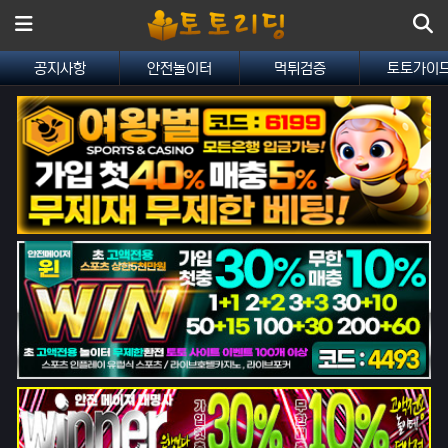
메뉴
공지사항
안전놀이터
먹튀검증
토토가이