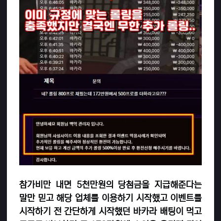
참가비만 내면 5천만원의 당첨금을 지급해준다는
말만 믿고 해당 업체를 이용하기 시작했고 이벤트를
시작하기 전 간단하게 시작했던 바카라 배팅이 먹고