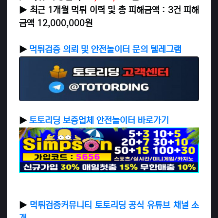
▶ 최근 1개월 먹튀 이력 및 총 피해금액 : 3건 피해
금액 12,000,000원
▶
먹튀검증 의뢰 및 안전놀이터 문의 텔레그램
▶
토토리딩 보증업체 안전놀이터 바로가기
▶
먹튀검증커뮤니티 토토리딩 공식 유튜브 채널 소