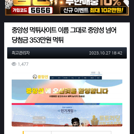
중앙성 먹튀사이트 이름 그대로 중앙성 넘어
당첨금 353만원 먹튀
작성자 정보
작성
작성일
최고관리자
2023.10.27 18:42
컨텐츠 정보
조회
1,477
본문