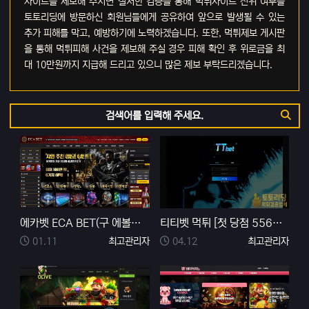
사이트를 제보해 주시면 철저한 검증을 통해 먹튀사이트 진위 여부를
토토리딩에 방문하신 회원님들에게 공유하여 앞으로 발생될 수 있는
추가 피해를 막고, 예방하기에 노력하겠습니다. 또한, 먹튀제보 게시판
을 통해 먹튀피해 사건을 제보해 주실 경우 피해 확인 후 위로금을 최
대 10만원까지 지급해 드리고 있으니 많은 제보 부탁드리겠습니다.
검색어
검색
에카벳 ECA BET(구 에볼루션카지노) 먹튀사이트 확…
티티벳 먹튀 [첫 당첨 556만 원 환전 무산] 손해 …
등록일
등록자
등록일
등록자
01.11
최고관리자
04.12
최고관리자