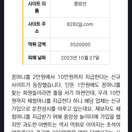
사이트 이
중앙선
름
사이트 주
8282jjj.com
소
먹튀 금액
3520000
피해 날짜
2023년 10월 27일
꽁머니를 2만원에서 10만원까지 지급한다는 신규
사이트가 등장했습니다. 단돈 1만원에도 꽁머니를
찾는 회원들이라면 줄을 서기 마련인데, 무려 10만
원까지 체험머니를 지급한다 하니 해당 업체는 신규
가입으로 문전성시를 이루고 있는데요. 제보자도 체
험머니를 지급받기 위해 중앙성 놀이터에 가입을 했
지만 과도한 이벤트는 역시 먹튀로 이어지는 초석이