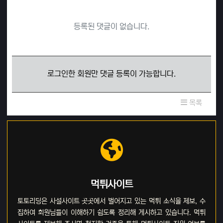
등록된 댓글이 없습니다.
로그인한 회원만 댓글 등록이 가능합니다.
목록
먹튀사이트
토토리딩은 사설사이트 곳곳에서 벌어지고 있는 먹튀 소식을 제보, 수
집하여 회원님들이 이해하기 쉽도록 정리해 게시하고 있습니다. 먹튀