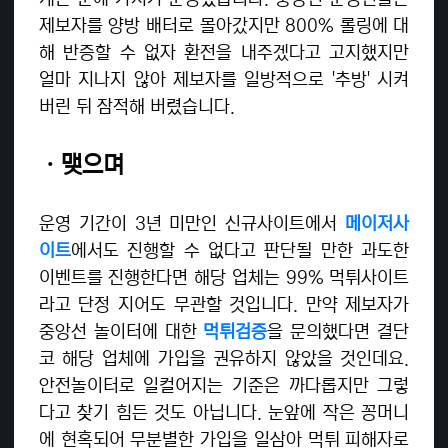
제보자를 양방 배터로 몰아갔지만 800% 롤링에 대
해 반증할 수 없자 환전을 내주겠다고 고지했지만
얼마 지나지 않아 제보자를 일방적으로 '추방' 시켜
버린 뒤 잠적해 버렸습니다.
ㆍ맺으며
운영 기간이 3년 미만인 신규사이트에서
메이저사
이트
에서도 진행할 수 없다고 판단될 만한 과도한
이벤트를 진행한다면 해당 업체는 99% 먹튀사이트
라고 단정 지어도 무관할 것입니다. 만약 제보자가
중앙선 놀이터에 대한
먹튀검증
을 문의했다면 결단
코 해당 업체에 가입을 권유하지 않았을 것인데요.
안전놀이터로 일컬어지는 기준은 까다롭지만 그렇
다고 찾기 힘든 것도 아닙니다. 눈앞에 작은 꽁머니
에 현혹되어 무분별한 가입을 일삼아 먹튀 피해자로