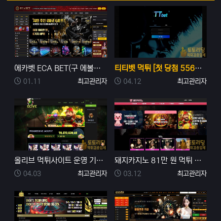
검색
에카벳 ECA BET(구 에볼루션카지노) 먹튀사이트 확…
티티벳 먹튀 [첫 당첨 556만 원 환전 무산] 손해 …
등록일
등록자
등록일
등록자
01.11
최고관리자
04.12
최고관리자
올리브 먹튀사이트 운영 기간 단 7일 먹튀는 예견되어 …
돼지카지노 81만 원 먹튀 발생, 먹튀는 예견되어 있던…
등록일
등록자
등록일
등록자
04.03
최고관리자
03.12
최고관리자