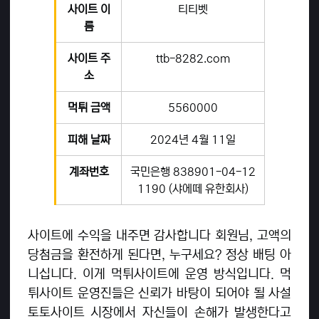
사이트 이
티티벳
름
사이트 주
ttb-8282.com
소
먹튀 금액
5560000
피해 날짜
2024년 4월 11일
계좌번호
국민은행 838901-04-12
1190 (샤에떼 유한회사)
사이트에 수익을 내주면 감사합니다 회원님, 고액의
당첨금을 환전하게 된다면, 누구세요? 정상 배팅 아
니십니다. 이게 먹튀사이트에 운영 방식입니다. 먹
튀사이트 운영진들은 신뢰가 바탕이 되어야 될 사설
토토사이트 시장에서 자신들이 손해가 발생한다고