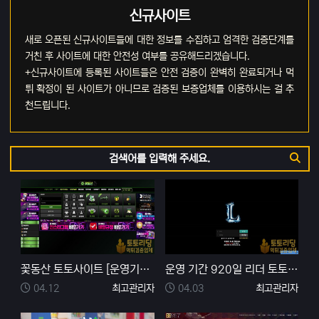
신규사이트
새로 오픈된 신규사이트들에 대한 정보를 수집하고 엄격한 검증단계를
거친 후 사이트에 대한 안전성 여부를 공유해드리겠습니다.
+신규사이트에 등록된 사이트들은 안전 검증이 완벽히 완료되거나 먹
튀 확정이 된 사이트가 아니므로 검증된 보증업체를 이용하시는 걸 추
천드립니다.
검색어
검색
꽃동산 토토사이트 [운영기간 53일] 먹튀 확률 농후하…
운영 기간 920일 리더 토토사이트 먹튀검증 결과
등록일
등록자
등록일
등록자
04.12
최고관리자
04.03
최고관리자