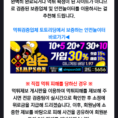
완벽히 완료되거나 먹튀 확정이 된 사이트가 아니므
로 검증된 보증업체 및 안전놀이터를 이용하시는 걸
추천해 드립니다.
먹튀검증업체 토토리딩에서 보증하는 안전놀이터
바로가기◀
※ 직접 먹튀 피해를 당하신 경우 ※
먹튀제보 게시판을 이용하여 먹튀피해를 제보해 주
시면 전문 검증팀이 실시간으로 확인한 후 소정에
위로금을 지급해 드리겠습니다. 이후, 회원님에 소
중한 제보를 바탕으로 피해 사건을 공유하여 회원분