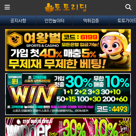
메뉴
공지사항
안전놀이터
먹튀검증
토토가이