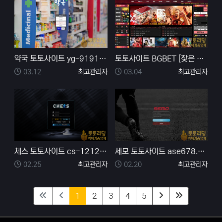
약국 토토사이트 yg-9191.com 먹튀검증 결과
토토사이트 BGBET [잦은 도메인 변경] 먹튀검증 결…
등록일
등록자
등록일
등록자
03.12
최고관리자
03.04
최고관리자
체스 토토사이트 cs-1212.com 먹튀검증
세모 토토사이트 ase678.com 먹튀 발생 확률 검…
등록일
등록자
등록일
등록자
02.25
최고관리자
02.20
최고관리자
(current)
(next)
(last)
1
2
3
4
5