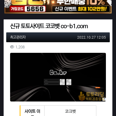
신규 토토사이트 코코벳 co-b1.com
작성자 정보
작성
작성일
최고관리자
2022.10.27 12:05
컨텐츠 정보
조회
1,208
본문
사이트 이
코크벳