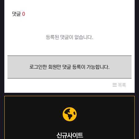
관련자료
댓글
0
등록된 댓글이 없습니다.
로그인한 회원만 댓글 등록이 가능합니다.
목록
신규사이트