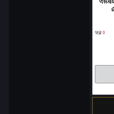
먹튀제보
관련자
댓글
0