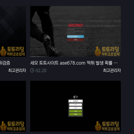
먹튀검증
세모 토토사이트 ase678.com 먹튀 발생 확률 검증 안내
등록자
등록일
등록자
최고관리자
02.20
최고관리자