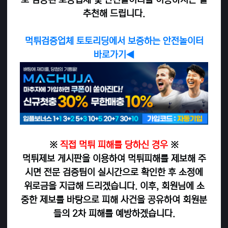
추천해 드립니다.
먹튀검증업체 토토리딩에서 보증하는 안전놀이터
바로가기◀
※
직접 먹튀 피해를 당하신 경우
※
먹튀제보 게시판을 이용하여 먹튀피해를 제보해 주
시면 전문 검증팀이 실시간으로 확인한 후 소정에
위로금을 지급해 드리겠습니다. 이후, 회원님에 소
중한 제보를 바탕으로 피해 사건을 공유하여 회원분
들의 2차 피해를 예방하겠습니다.