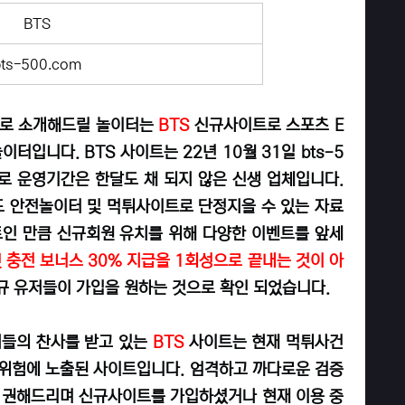
BTS
bts-500.com
체로 소개해드릴 놀이터는
BTS
신규사이트로 스포츠 E
이터입니다. BTS 사이트는 22년 10월 31일 bts-5
로 운영기간은 한달도 채 되지 않은 신생 업체입니다.
도 안전놀이터 및 먹튀사이트로 단정지을 수 있는 자료
트인 만큼 신규회원 유치를 위해 다양한 이벤트를 앞세
 충전 보너스 30% 지급을 1회성으로 끝내는 것이 아
신규 유저들이 가입을 원하는 것으로 확인 되었습니다.
저들의 찬사를 받고 있는
BTS
사이트는 현재 먹튀사건
 위험에 노출된 사이트입니다. 엄격하고 까다로운 검증
 권해드리며 신규사이트를 가입하셨거나 현재 이용 중