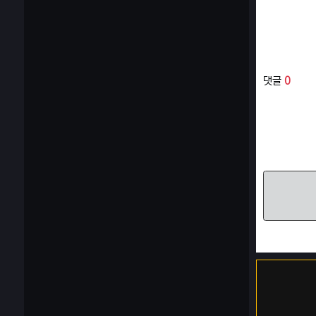
관련자
댓글
0