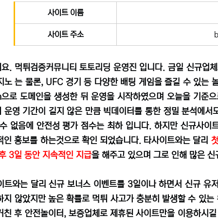
사이트 이름
사이트 주소
요. 먹튀검증커뮤니티 토토리딩 운영진 입니다. 금일 신규업
노 는 물론, UFC 경기 등 다양한 배팅 게임을 즐길 수 있는 놀
om으로 도메인을 생성한 뒤 운영을 시작하였으며 오늘을 기준으
 운영 기간이 길지 않은 만큼 빅데이터를 통한 정밀 분석에서
 수 없음에 안전성 평가 점수는 최하 입니다. 하지만 신규사이
적인 홍보를 하는것으로 확인 되었습니다. 타사이트와는 달리
첫
 후 3일 동안 지속적인 지급
을 해주고 있으며 그로 인해 많은 
이트와는 달리 신규 보너스 이벤트를 3일이나 하면서 신규 유
하지 않았지만 높은 확률로 먹튀 사고가 충분히 발생할 수 있는
거친 후 안전놀이터, 보증업체로 제휴된 사이트만을 이용하시길