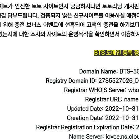
이트가 안전한 토토 사이트인지 궁금하시다면 토토리딩 게시판
길 당부드립니다. 검증되지 않은 신규사이트를 이용하실 예정이
 위해 충전 보너스 이벤트에 현혹되어 고액의 충전을 하기보다
었는지에 대한 조사와 사이트의 운영목적을 확인하면서 이용하시
BTS 도메인 등록 
Domain Name: BTS-5
Registry Domain ID: 273552702
Registrar WHOIS Server: w
Registrar URL: nam
Updated Date: 2022-10-3
Creation Date: 2022-10-3
Registrar Registration Expiration Dat
Name Server: joyce.ns.clo