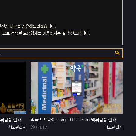
안전성 여부를 공유해드리겠습니다.
니므로 검증된 보증업체를 이용하시는 걸 추천드립니다.
검색하기
먹튀검증 결과
약국 토토사이트 yg-9191.com 먹튀검증 결과
등록자
등록일
등록자
최고관리자
03.12
최고관리자