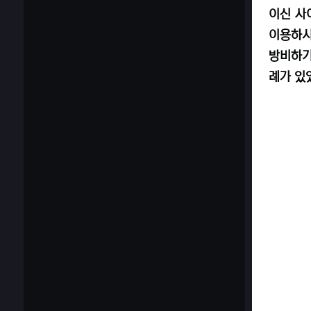
이신 사
이용하시
방비하기
례가 있