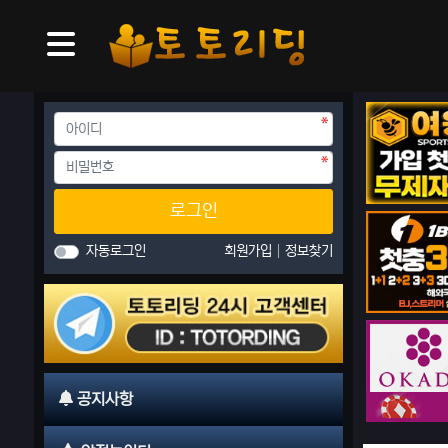
메뉴
필수
아이디
필수
비밀번호
로그인
자동로그인
회원가입
정보찾기
공지사항