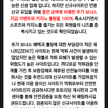
능한 신생 업체 입니다. 하지만 신규사이트인 만큼
신규 유입을 위해
충전 금액에 비례한 추가 보너스
지급 이벤트와 카지노 롤링을 100%
축소시키면서
스포츠와 카지노를 즐기는 모든 회원들의 니즈를 충
족시키고 있는 것으로 확인되었습니다.
추가 보너스 혜택과 롤링에 대한 부담감이 적은 제
니트[ZENIT] 사이트는 현재 먹튀 사건이 발생하지
않았지만 높은 확률로 먹튀 피해가 발생할 수 있는
위험도가 높은 사이트입니다. 까다로운 먹튀검증 단
계를 거친 후 보증업체로 제휴된 안전놀이터를 이용
하시는 것을 추천드리며 신규사이트를 가입하셨거
나 현재 이용 중이신 사이트가 먹튀로부터 안전한
사이트인지 궁금하시다면 토토리딩 게시판과 고객
센터를 통해 안전검증을 요청 하신 뒤 배팅하시길
권유드립니다. 검증되지 않은 신규사이트를 이용하