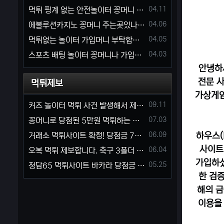
등록일
04.11
먹튀 핑계 없는 안전놀이터 꽁머니 주세요!!
등록일
04.06
에볼루션카지노 꽁머니 주는곳있나요?
등록일
04.05
먹튀없는 놀이터 가입머니 부탁합니다.
등록일
04.03
스포츠 배팅 놀이터 꽁머니나 가입머니 2만원 지급해주는 코드 주세요
안녕하
전문 사
먹튀제보
가상게임
등록일
09.11
커즈 놀이터 먹튀 사건 발생해서 제보 합니다.
등록일
07.03
꽁머니로 당첨된 5만원 먹튀하는 포르쉐 먹튀사이트 신고합니다.
등록일
06.09
하우스(
거래소 먹튀사이트 확정! 당첨금 72만원 소액오 예외는 없었다.
사이트
등록일
06.04
오복 먹튀 제보합니다. 축구 3폴더 당첨되니 환전통장 사고 핑계.
가입하셨
등록일
05.25
청담65 먹튀사이트 바카라 당첨금 소액 25만원 환전 내줄 돈 없는 구멍가게
한 검
해의 금
이용을