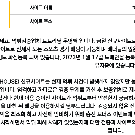
사이트 이름
사이트 주소
세요. 먹튀검증업체 토토리딩 운영팀 입니다. 금일 신규사이트
이트로 전세계 모든 스포츠 경기 배팅이 가능하며 베터들의 많은 
도 파싱등록 되어 있습니다. 2023년 1월 17일 도메인을 등
유지중에 있습니다
HOUSE) 신규사이트는 현재 먹튀 사건이 발생하지 않았지만 
입니다. 엄격하고 까다로운 검증 단계를 거친 후 보증업체로 
거나 현재 이용 중이신 사이트가 먹튀로부터 안전한지 궁금하
증을 마친 뒤 배팅을 이용하시길 당부드립니다. 검증되지 않은 
액을 최소화 하고 사전에 방비하기 위해 충전 보너스 이벤트에
 시작하면서 먹튀 피해 사례가 있었는지에 대한 검증과 사이트
립니다.