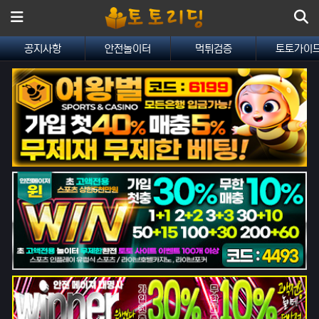
메뉴
공지사항
안전놀이터
먹튀검증
토토가이