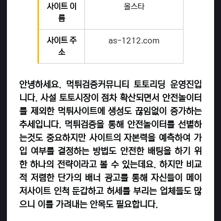
사이트 이
올스타
름
사이트 주
as-1212.com
소
안녕하세요. 먹튀검증커뮤니티 토토리딩 운영진입
니다. 사설 토토시장이 점차 확산되면서 안전놀이터
를 제외한 먹튀사이트에 생성도 끊임없이 증가하는
추세입니다. 먹튀검증을 통해 안전놀이터를 선별하
는것도 중요하지만 사이트의 자본력을 예측하여 가
입 여부를 결정하는 방법도 안전한 배팅을 하기 위
한 하나의 전략이라고 볼 수 있는데요. 하지만 비교
적 저렴한 단가의 배너 광고를 통해 자신들이 메이
저사이트 인척 둔갑하고 허세를 부리는 업체들도 많
으니 이를 가려내는 안목도 필요합니다.