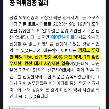
꿍 먹튀검증 결과
금일 먹튀검증이 요청된 짝꿍 신규사이트는 스포츠
배팅 전문 토토사이트로 2023년 9월 19일에 도메
인을 생성한 뒤 51일의 짧은 운영 기간을 지내온 신
생 업체입니다. 하지만
메이저사이트
에서도 쉽사리
진행할 수 없는 이벤트를 진행하고 있는 것을 확인
할 수 있었는데요. 대표적인 이벤트는
카지노 무제
한 배팅 가능, 신규 첫충 40% 충전 혜택, 1회 환전
무제한, 환전 대기 시간제한 없음
이었는데요. 과연
운영 기간이 51일인 신규사이트에서 위와 같은 이
벤트를 진행할지에 대한 의문은 증폭되었는데요. 그
래서 저희 실무진들은 빅데이터를 통해 짝꿍 신규사
이트에 대해 검증해 본 결과 이전에 먹튀 사건을 확
인해 볼 수 있었습니다.