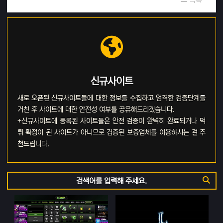
신규사이트
새로 오픈된 신규사이트들에 대한 정보를 수집하고 엄격한 검증단계를
거친 후 사이트에 대한 안전성 여부를 공유해드리겠습니다.
+신규사이트에 등록된 사이트들은 안전 검증이 완벽히 완료되거나 먹
튀 확정이 된 사이트가 아니므로 검증된 보증업체를 이용하시는 걸 추
천드립니다.
검색어
검색