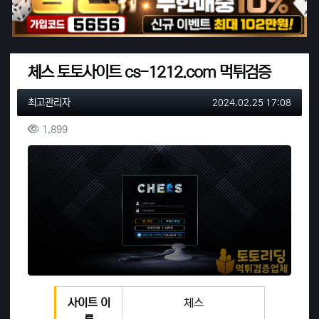
체스 토토사이트 cs-1212.com 먹튀검증
작성자 정보
작성
작성일
최고관리자
2024.02.25 17:08
컨텐츠 정보
조회
1,899
본문
사이트 이
체스