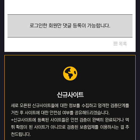
로그인한 회원만 댓글 등록이 가능합니다.
목록
신규사이트
새로 오픈된 신규사이트들에 대한 정보를 수집하고 엄격한 검증단계를
거친 후 사이트에 대한 안전성 여부를 공유해드리겠습니다.
+신규사이트에 등록된 사이트들은 안전 검증이 완벽히 완료되거나 먹
튀 확정이 된 사이트가 아니므로 검증된 보증업체를 이용하시는 걸 추
천드립니다.