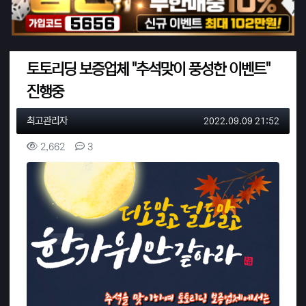
토토리딩 보증업체 "추석맞이 풍성한 이벤트"
진행중
작성자 정보
작성
작성일
최고관리자
2022.09.09 21:52
컨텐츠 정보
조회
댓글
2,662
3
본문