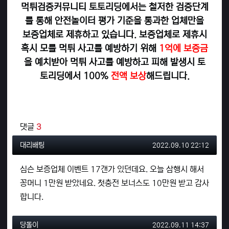
먹튀검증커뮤니티 토토리딩에서는 철저한 검증단계
를 통해 안전놀이터 평가 기준을 통과한 업체만을
보증업체로 제휴하고 있습니다. 보증업체로 제휴시
혹시 모를 먹튀 사고를 예방하기 위해
1억에 보증금
을 예치받아 먹튀 사고를 예방하고 피해 발생시 토
토리딩에서 100%
전액 보상
해드립니다.
관련자료
댓글
3
대리배팅님의 댓글
작성일
대리배팅
2022.09.10 22:12
심슨 보증업체 이벤트 17갠가 있던데요. 오늘 삼행시 해서
꽁머니 1만원 받았네요. 첫충전 보너스도 10만원 받고 감사
합니다.
당돌이님의 댓글
작성일
당돌이
2022.09.11 14:37