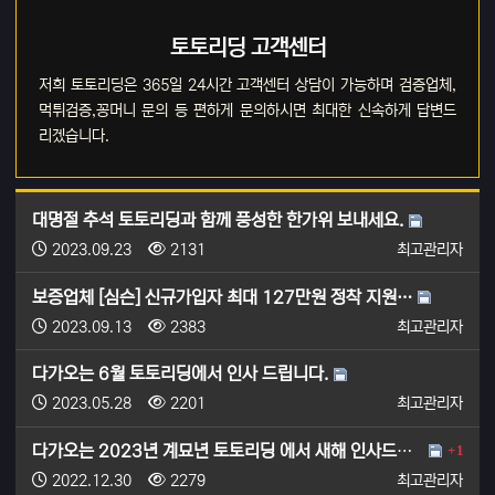
토토리딩 고객센터
저희 토토리딩은 365일 24시간 고객센터 상담이 가능하며 검증업체,
먹튀검증,꽁머니 문의 등 편하게 문의하시면 최대한 신속하게 답변드
리겠습니다.
대명절 추석 토토리딩과 함께 풍성한 한가위 보내세요.
등록일
조회
등록자
2023.09.23
2131
최고관리자
보증업체 [심슨] 신규가입자 최대 127만원 정착 지원…
등록일
조회
등록자
2023.09.13
2383
최고관리자
다가오는 6월 토토리딩에서 인사 드립니다.
등록일
조회
등록자
2023.05.28
2201
최고관리자
댓글
다가오는 2023년 계묘년 토토리딩 에서 새해 인사드립…
1
등록일
조회
등록자
2022.12.30
2279
최고관리자