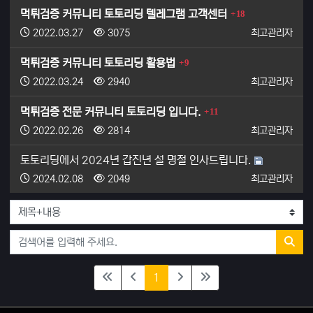
댓글
먹튀검증 커뮤니티 토토리딩 텔레그램 고객센터
18
등록일
조회
등록자
2022.03.27
3075
최고관리자
댓글
먹튀검증 커뮤니티 토토리딩 활용법
9
등록일
조회
등록자
2022.03.24
2940
최고관리자
댓글
먹튀검증 전문 커뮤니티 토토리딩 입니다.
11
등록일
조회
등록자
2022.02.26
2814
최고관리자
토토리딩에서 2024년 갑진년 설 명절 인사드립니다.
등록일
조회
등록자
2024.02.08
2049
최고관리자
검색대상
검색어
검색
(current)
1