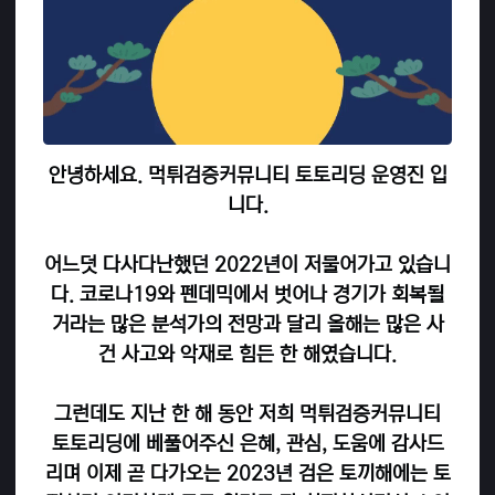
안녕하세요. 먹튀검증커뮤니티 토토리딩 운영진 입
니다.
어느덧 다사다난했던 2022년이 저물어가고 있습니
다.
코로나19와 펜데믹에서 벗어나 경기가 회복될
거라는 많은 분석가의
전망과 달리 올해는 많은 사
건 사고와 악재로 힘든 한 해였습니다.
그런데도 지난 한 해 동안 저희 먹튀검증커뮤니티
토토리딩에 베풀어주신 은혜, 관심, 도움에
감사드
리며 이제 곧 다가오는 2023년 검은 토끼해에는 토