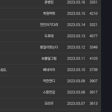
등록자
등록일
조회
폰뱅킹
2023.03.16
3351
등록자
등록일
조회
회원먹튀
2023.03.15
4210
글
등록자
등록일
조회
연진아기다려
2023.03.14
3321
등록자
등록일
조회
도호테
2023.03.13
4077
글
등록자
등록일
조회
몽일이맞는다
2023.03.12
3349
1
등록자
등록일
조회
보름달그림
2023.03.11
4103
등록자
등록일
조회
네요.
베네치아
2023.03.10
3739
등록자
등록일
조회
착한캔디
2023.03.09
3907
등록자
등록일
조회
스환전감
2023.03.08
3917
등록자
등록일
조회
오라우
2023.03.07
3613