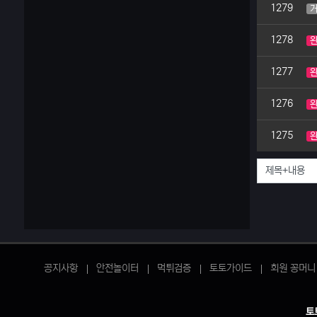
번호
1279
번호
1278
번호
1277
번호
1276
번호
1275
검색대상
공지사항
안전놀이터
먹튀검증
토토가이드
회원 꽁머니
토