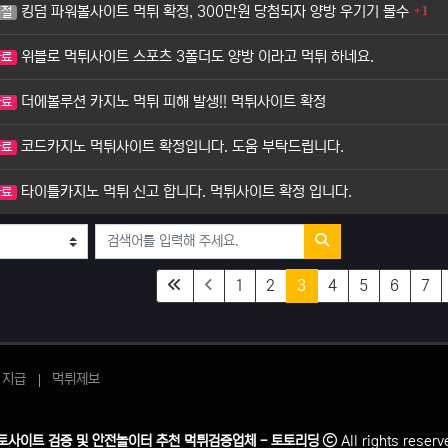
댓글
킹덤 파워볼사이트 먹튀 확정, 300만원 당첨되자 양방 우기기 몰수
1
거절
위블로 먹튀사이트 스포츠 3폴더도 양방 이라고 먹튀 하네요.
완료
더에볼루션 카지노 먹튀 피해 발생!! 먹튀사이트 확정
완료
코드카지노 먹튀사이트 확정입니다. 도움 부탁드립니다.
완료
타이틀카지노 먹튀 신고 합니다. 먹튀사이트 확정 입니다.
완료
검색어
검색하기
(first)
(current)
1
2
3
4
5
6
7
 지급
먹튀제보
토사이트 검증 및 안전놀이터 추천 먹튀검증업체 - 토토리딩
All rights reserv