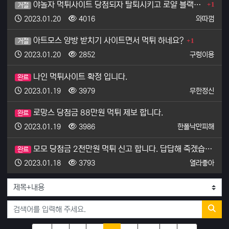
댓글
야놀자 먹튀사이트 당첨되자 탈퇴시키고 로얄 블랙까지 올…
1
거절
등록일
조회
등록자
2023.01.20
4016
와따껌
댓글
아트모스 양방 받치기 사이트면서 먹튀 하네요?
1
거절
등록일
조회
등록자
2023.01.20
2852
구렁이용
나인 먹튀사이트 확정 입니다.
완료
등록일
조회
등록자
2023.01.19
3979
무한정신
로망스 당첨금 88만원 먹튀 제보 합니다.
완료
등록일
조회
등록자
2023.01.19
3986
한폴낙만피해
모모 당첨금 2천만원 먹튀 신고 합니다. 답답해 죽겠습…
완료
등록일
조회
등록자
2023.01.18
3793
열라좋아
검색대상
검색어
검색