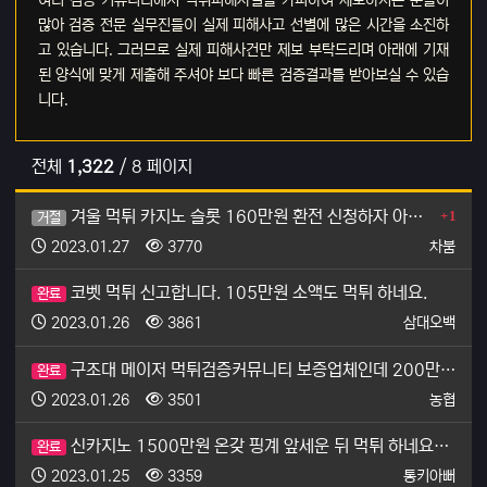
많아 검증 전문 실무진들이 실제 피해사고 선별에 많은 시간을 소진하
고 있습니다. 그러므로 실제 피해사건만 제보 부탁드리며 아래에 기재
된 양식에 맞게 제출해 주셔야 보다 빠른 검증결과를 받아보실 수 있습
니다.
전체
1,322
/ 8 페이지
댓글
겨울 먹튀 카지노 슬롯 160만원 환전 신청하자 아이피…
1
거절
등록일
조회
등록자
2023.01.27
3770
차붐
코벳 먹튀 신고합니다. 105만원 소액도 먹튀 하네요.
완료
등록일
조회
등록자
2023.01.26
3861
삼대오백
구조대 메이저 먹튀검증커뮤니티 보증업체인데 200만원 …
완료
등록일
조회
등록자
2023.01.26
3501
농협
신카지노 1500만원 온갖 핑계 앞세운 뒤 먹튀 하네요…
완료
등록일
조회
등록자
2023.01.25
3359
통키아뻐