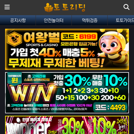
메뉴
공지사항
안전놀이터
먹튀검증
토토가이