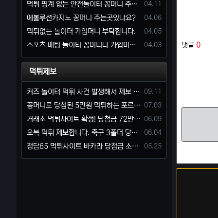
등록일
먹튀 핑계 없는 안전놀이터 꽁머니 주세요!!
04.11
등록일
에볼루션카지노 꽁머니 주는곳있나요?
04.06
관련자
등록일
먹튀없는 놀이터 가입머니 부탁합니다.
04.05
등록일
댓글
0
스포츠 배팅 놀이터 꽁머니나 가입머니 2만원 지급해주는 코드 주세요
04.03
먹튀제보
등록일
커즈 놀이터 먹튀 사건 발생해서 제보 합니다.
09.11
등록일
꽁머니로 당첨된 5만원 먹튀하는 포르쉐 먹튀사이트 신고합니다.
07.03
등록일
거래소 먹튀사이트 확정! 당첨금 72만원 소액오 예외는 없었다.
06.09
등록일
오복 먹튀 제보합니다. 축구 3폴더 당첨되니 환전통장 사고 핑계.
06.04
등록일
청담65 먹튀사이트 바카라 당첨금 소액 25만원 환전 내줄 돈 없는 구멍가게
05.25