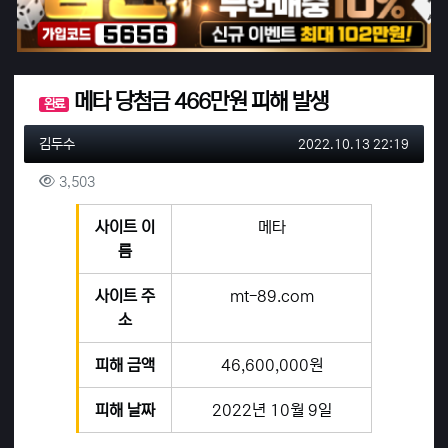
위로금 지급여부
메타 당첨금 466만원 피해 발생
완료
작성자 정보
작성
작성일
김두수
2022.10.13 22:19
컨텐츠 정보
조회
3,503
본문
사이트 이
메타
름
사이트 주
mt-89.com
소
피해 금액
46,600,000원
피해 날짜
2022년 10월 9일