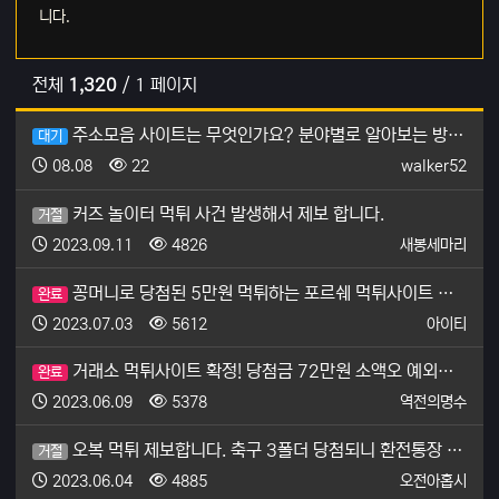
니다.
전체
1,320
/ 1 페이지
주소모음 사이트는 무엇인가요? 분야별로 알아보는 방법과…
대기
등록일
조회
등록자
08.08
22
walker52
커즈 놀이터 먹튀 사건 발생해서 제보 합니다.
거절
등록일
조회
등록자
2023.09.11
4826
새봉세마리
꽁머니로 당첨된 5만원 먹튀하는 포르쉐 먹튀사이트 신고…
완료
등록일
조회
등록자
2023.07.03
5612
아이티
거래소 먹튀사이트 확정! 당첨금 72만원 소액오 예외는…
완료
등록일
조회
등록자
2023.06.09
5378
역전의명수
오복 먹튀 제보합니다. 축구 3폴더 당첨되니 환전통장 …
거절
등록일
조회
등록자
2023.06.04
4885
오전아홉시