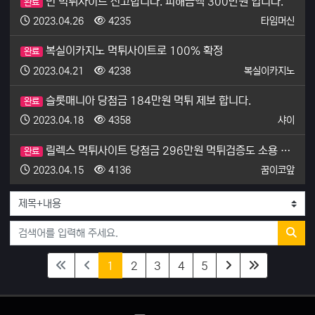
빈 먹튀사이트 신고합니다. 피해금액 300만원 입니다.
완료
등록일
조회
등록자
2023.04.26
4235
타임머신
복실이카지노 먹튀사이트로 100% 확정
완료
등록일
조회
등록자
2023.04.21
4238
복실이카지노
슬롯매니아 당첨금 184만원 먹튀 제보 합니다.
완료
등록일
조회
등록자
2023.04.18
4358
샤이
릴렉스 먹튀사이트 당첨금 296만원 먹튀검증도 소용 없…
완료
등록일
조회
등록자
2023.04.15
4136
꿈이코앞
검색대상
검색어
검색
(current)
(next)
(last)
1
2
3
4
5