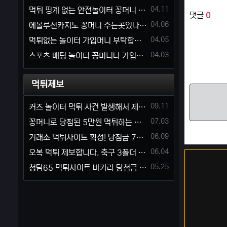
등록일
04.11
먹튀 핑계 없는 안전놀이터 꽁머니 주세요!!
댓글
0
등록일
04.06
에볼루션카지노 꽁머니 주는곳있나요?
등록일
04.05
먹튀없는 놀이터 가입머니 부탁합니다.
등록일
04.03
스포츠 배팅 놀이터 꽁머니나 가입머니 2만원 지급해주는 코드 주세요
먹튀제보
등록일
09.11
커즈 놀이터 먹튀 사건 발생해서 제보 합니다.
등록일
07.03
꽁머니로 당첨된 5만원 먹튀하는 포르쉐 먹튀사이트 신고합니다.
등록일
06.09
거래소 먹튀사이트 확정! 당첨금 72만원 소액오 예외는 없었다.
등록일
06.04
오복 먹튀 제보합니다. 축구 3폴더 당첨되니 환전통장 사고 핑계.
등록일
05.25
청담65 먹튀사이트 바카라 당첨금 소액 25만원 환전 내줄 돈 없는 구멍가게