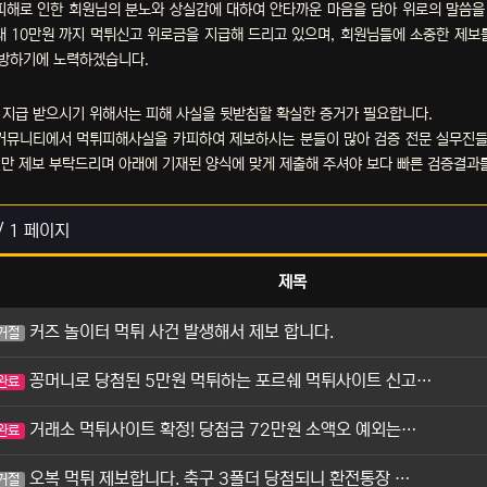
피해로 인한 회원님의 분노와 상실감에 대하여 안타까운 마음을 담아 위로의 말씀
대 10만원 까지 먹튀신고 위로금을 지급해 드리고 있으며, 회원님들에 소중한 제
예방하기에 노력하겠습니다.
지급 받으시기 위해서는 피해 사실을 뒷받침할 확실한 증거가 필요합니다.
커뮤니티에서 먹튀피해사실을 카피하여 제보하시는 분들이 많아 검증 전문 실무진들
만 제보 부탁드리며 아래에 기재된 양식에 맞게 제출해 주셔야 보다 빠른 검증결과를
/ 1 페이지
제목
커즈 놀이터 먹튀 사건 발생해서 제보 합니다.
거절
꽁머니로 당첨된 5만원 먹튀하는 포르쉐 먹튀사이트 신고…
완료
거래소 먹튀사이트 확정! 당첨금 72만원 소액오 예외는…
완료
오복 먹튀 제보합니다. 축구 3폴더 당첨되니 환전통장 …
거절