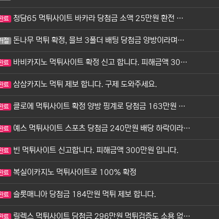
청담65 먹튀사이트 바카라 당첨금 소액 25만원 환전 …
완료
돈나무 먹튀 확정, 믈브 3폴더 배팅 당첨금 양방이라며…
거절
바비카지노 먹튀사이트 확정 신고 합니다. 피해금액 30…
완료
삼삼카지노 먹튀 제보 합니다. 구제 도와주세요.
완료
클로에 먹튀사이트 확정 양방 핑계로 당첨금 163만원 …
완료
예스 먹튀사이트 스포츠 당첨금 240만원 배당 하락이라…
완료
빈 먹튀사이트 신고합니다. 피해금액 300만원 입니다.
완료
복실이카지노 먹튀사이트로 100% 확정
완료
슬롯매니아 당첨금 184만원 먹튀 제보 합니다.
완료
릴렉스 먹튀사이트 당첨금 296만원 먹튀검증도 소용 없…
완료