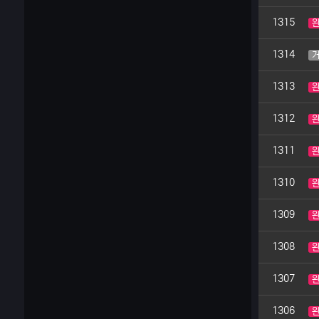
번호
1315
번호
1314
번호
1313
번호
1312
번호
1311
번호
1310
번호
1309
번호
1308
번호
1307
번호
1306