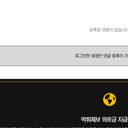
등록된 댓글이 없습니다
로그인한 회원만 댓글 등록이 
먹튀제보 위로금 지급