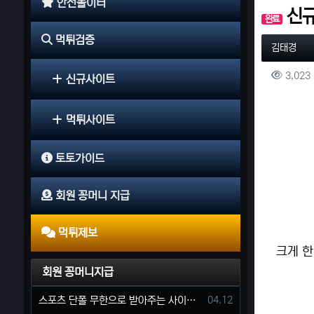
안전놀이터
위로금
신규
완료
먹튀검증
작성자
작성
김태경
컨텐츠
3,023
신규사이트
본문
먹튀사이트
토토가이드
회원 꽁머니 지급
먹튀제보
크게 한
회원 꽁머니지급
등록일
스포츠 단폴 무한으로 받아주는 사이트 추천부탁합니다. 가입머니 꽁머니 지급은 필수입니다.
04.12
관련자