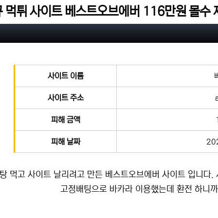
 지급여부
 먹튀 사이트 베스트오브에버 116만원 몰수 
 정보
 정보
조회
사이트 이름
사이트 주소
피해 금액
피해 날짜
20
탕 먹고 사이트 날리려고 만든 베스트오브에버 사이트 입니다.
고정배팅으로 바카라 이용했는데 환전 하니까
료