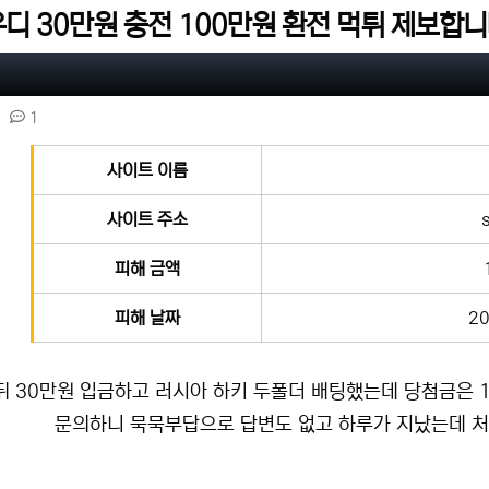
 지급여부
디 30만원 충전 100만원 환전 먹튀 제보합니
 정보
성
 정보
조회
댓글
1
사이트 이름
사이트 주소
피해 금액
피해 날짜
2
뒤 30만원 입금하고 러시아 하키 두폴더 배팅했는데 당첨금은 
문의하니 묵묵부답으로 답변도 없고 하루가 지났는데 처
료