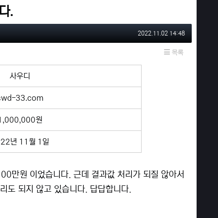
다.
작성일
2022.11.02 14:48
목록
사우디
swd-33.com
1,000,000원
022년 11월 1일
100만원 이었습니다. 근데 결과값 처리가 되질 않아서
리도 되지 않고 있습니다. 답답합니다.