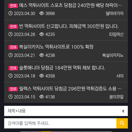
예스 먹튀사이트 스포츠 당첨금 240만원 배당 하락이라…
완료
등록일
조회
등록자
2023.04.30
3996
달마야가자
빈 먹튀사이트 신고합니다. 피해금액 300만원 입니다.
완료
등록일
조회
등록자
2023.04.26
4235
타임머신
복실이카지노 먹튀사이트로 100% 확정
완료
등록일
조회
등록자
2023.04.21
4238
복실이카지노
슬롯매니아 당첨금 184만원 먹튀 제보 합니다.
완료
등록일
조회
등록자
2023.04.18
4358
샤이
릴렉스 먹튀사이트 당첨금 296만원 먹튀검증도 소용 없…
완료
등록일
조회
등록자
2023.04.15
4136
꿈이코앞
검색대상
검색어
검색