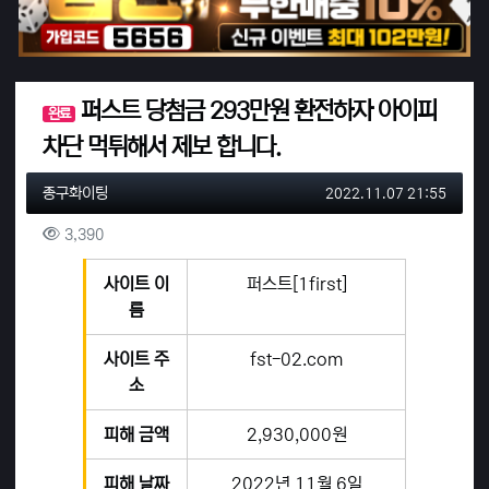
위로금 지급여부
퍼스트 당첨금 293만원 환전하자 아이피
완료
차단 먹튀해서 제보 합니다.
작성자 정보
작성
작성일
종구화이팅
2022.11.07 21:55
컨텐츠 정보
조회
3,390
본문
사이트 이
퍼스트[1first]
름
사이트 주
fst-02.com
소
피해 금액
2,930,000원
피해 날짜
2022년 11월 6일