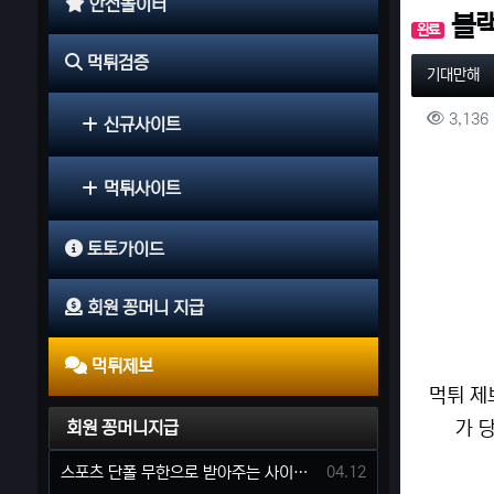
안전놀이터
위로금
블랙
완료
먹튀검증
작성자
작
기대만해
컨텐츠
3,136
신규사이트
본문
먹튀사이트
토토가이드
회원 꽁머니 지급
먹튀제보
먹튀 제
회원 꽁머니지급
가 
등록일
스포츠 단폴 무한으로 받아주는 사이트 추천부탁합니다. 가입머니 꽁머니 지급은 필수입니다.
04.12
관련자