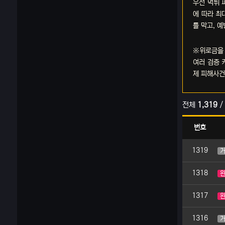
우선 먹튀 
에 따라 최
를 막고, 
※위로금을 
여러 검증 
제 피해사건
전체
1,319
/
번호
번호
1319
번호
1318
번호
1317
번호
1316