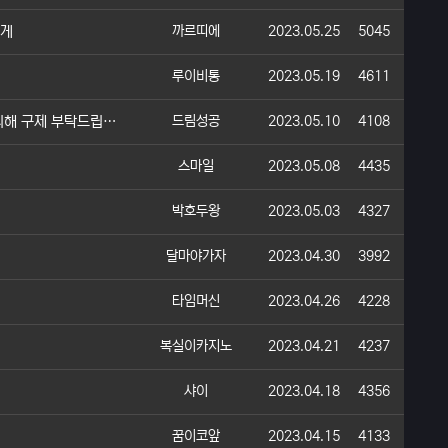
등록자
등록일
조회
가게
까르띠에
2023.05.25
5045
등록자
등록일
조회
루이비통
2023.05.19
4611
등록자
등록일
조회
 구제 부탁드립니다.
드림성공
2023.05.10
4108
등록자
등록일
조회
스마일
2023.05.08
4435
등록자
등록일
조회
박호두왕
2023.05.03
4327
등록자
등록일
조회
달마야가자
2023.04.30
3992
등록자
등록일
조회
타임머신
2023.04.26
4228
등록자
등록일
조회
복실이카지노
2023.04.21
4237
등록자
등록일
조회
샤이
2023.04.18
4356
등록자
등록일
조회
꿈이코앞
2023.04.15
4133