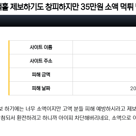
 지급여부
홀 제보하기도 창피하지만 35만원 소액 먹튀
 정보
성
 정보
조회
사이트 이름
사이트 주소
피해 금액
피해 날짜
2
보 하기에는 너무 소액이지만 고액 분들 피해 예방하시라고 제보
당첨되서 환전하려고 하니까 아이피 차단해버리네요. 소액으로 
료