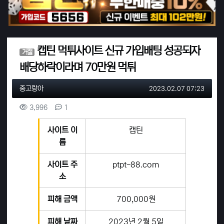
위로금 지급여부
캡틴 먹튀사이트 신규 가입배팅 성공되자
거절
배당하락이라며 70만원 먹튀
작성자 정보
작성
작성일
중고랑아
2023.02.07 07:23
컨텐츠 정보
조회
댓글
3,996
1
본문
사이트 이
캡틴
름
사이트 주
ptpt-88.com
소
피해 금액
700,000원
피해 날짜
2023년 2월 5일