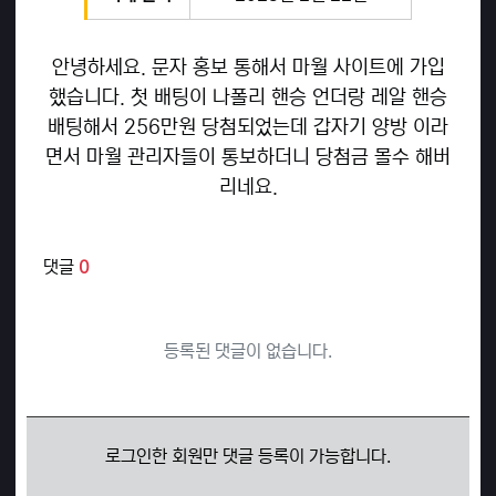
안녕하세요. 문자 홍보 통해서 마월 사이트에 가입
했습니다. 첫 배팅이 나폴리 핸승 언더랑 레알 핸승
배팅해서 256만원 당첨되었는데 갑자기 양방 이라
면서 마월 관리자들이 통보하더니 당첨금 몰수 해버
리네요.
관련자료
댓글
0
등록된 댓글이 없습니다.
로그인한 회원만 댓글 등록이 가능합니다.