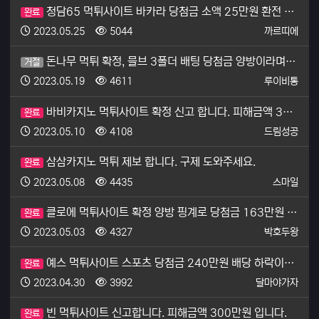
청담65 먹튀사이트 바카라 당첨금 소액 25만원 환전 …
완료
등록일
조회
등록자
2023.05.25
5044
까르띠에
돈나무 먹튀 확정, 믈브 3폴더 배팅 당첨금 양방이라며…
거절
등록일
조회
등록자
2023.05.19
4611
루이비통
바비카지노 먹튀사이트 확정 신고 합니다. 피해금액 30…
완료
등록일
조회
등록자
2023.05.10
4108
드림성공
삼삼카지노 먹튀 제보 합니다. 구제 도와주세요.
완료
등록일
조회
등록자
2023.05.08
4435
스마일
클로에 먹튀사이트 확정 양방 핑계로 당첨금 163만원 …
완료
등록일
조회
등록자
2023.05.03
4327
박호두왕
예스 먹튀사이트 스포츠 당첨금 240만원 배당 하락이라…
완료
등록일
조회
등록자
2023.04.30
3992
달마야가자
빈 먹튀사이트 신고합니다. 피해금액 300만원 입니다.
완료