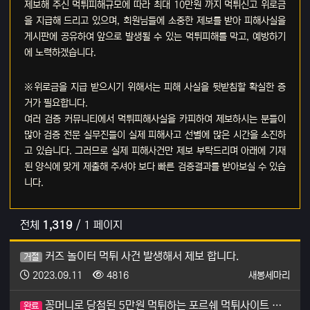
제보해 주신 먹튀피해규모에 따라 최대 10만원 까지 먹튀신고 위로금
을 지급해 드리고 있으며, 회원님들에 소중한 제보를 받아 피해사실을
게시판에 공유하여 앞으로 발생될 수 있는 먹튀피해를 막고, 예방하기
에 노력하겠습니다.
※위로금을 지급 받으시기 위해서는 피해 사실을 뒷받침할 확실한 증
거가 필요합니다.
여러 검증 커뮤니티에서 먹튀피해사실을 카피하여 제보하시는 분들이
많아 검증 전문 실무진들이 실제 피해사고 선별에 많은 시간을 소진하
고 있습니다. 그러므로 실제 피해사건만 제보 부탁드리며 아래에 기재
된 양식에 맞게 제출해 주셔야 보다 빠른 검증결과를 받아보실 수 있습
니다.
전체
1,319
/ 1 페이지
커즈 놀이터 먹튀 사건 발생해서 제보 합니다.
거절
등록일
조회
등록자
2023.09.11
4816
새봉세마리
꽁머니로 당첨된 5만원 먹튀하는 포르쉐 먹튀사이트 신고…
완료