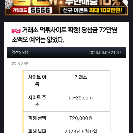
위로금 지급여부
거래소 먹튀사이트 확정! 당첨금 72만원
완료
소액오 예외는 없었다.
작성자 정보
작성
작성일
역전의명수
2023.06.09 21:47
컨텐츠 정보
조회
5,368
본문
사이트 이
거래소
름
사이트 주
gr-39.com
소
피해 금액
720,000원
피해 날짜
2023년 6월 9일