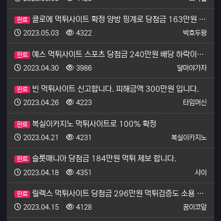
클로에 먹튀사이트 확정 양방 핑계로 당첨금 163만원 …
완료
등록일
조회
등록자
2023.05.03
4322
박호두왕
예스 먹튀사이트 스포츠 당첨금 240만원 배당 하락이라…
완료
등록일
조회
등록자
2023.04.30
3986
달마야가자
빈 먹튀사이트 신고합니다. 피해금액 300만원 입니다.
완료
등록일
조회
등록자
2023.04.26
4223
타임머신
복실이카지노 먹튀사이트로 100% 확정
완료
등록일
조회
등록자
2023.04.21
4231
복실이카지노
슬롯매니아 당첨금 184만원 먹튀 제보 합니다.
완료
등록일
조회
등록자
2023.04.18
4351
샤이
릴렉스 먹튀사이트 당첨금 296만원 먹튀검증도 소용 없…
완료
등록일
조회
등록자
2023.04.15
4128
꿈이코앞