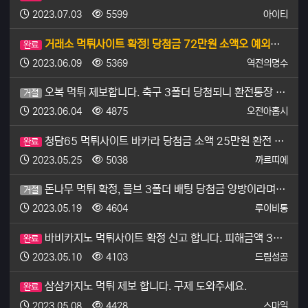
등록일
조회
등록자
2023.07.03
5599
아이티
거래소 먹튀사이트 확정! 당첨금 72만원 소액오 예외는…
완료
등록일
조회
등록자
2023.06.09
5369
역전의명수
오복 먹튀 제보합니다. 축구 3폴더 당첨되니 환전통장 …
거절
등록일
조회
등록자
2023.06.04
4875
오전아홉시
청담65 먹튀사이트 바카라 당첨금 소액 25만원 환전 …
완료
등록일
조회
등록자
2023.05.25
5038
까르띠에
돈나무 먹튀 확정, 믈브 3폴더 배팅 당첨금 양방이라며…
거절
등록일
조회
등록자
2023.05.19
4604
루이비통
바비카지노 먹튀사이트 확정 신고 합니다. 피해금액 30…
완료
등록일
조회
등록자
2023.05.10
4103
드림성공
삼삼카지노 먹튀 제보 합니다. 구제 도와주세요.
완료
등록일
조회
등록자
2023.05.08
4428
스마일